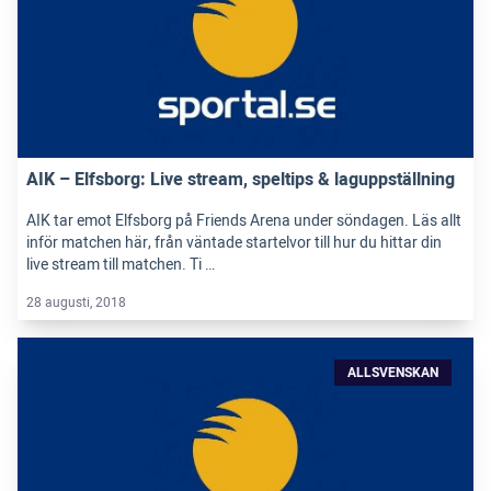
AIK – Elfsborg: Live stream, speltips & laguppställning
AIK tar emot Elfsborg på Friends Arena under söndagen. Läs allt
inför matchen här, från väntade startelvor till hur du hittar din
live stream till matchen. Ti …
28 augusti, 2018
ALLSVENSKAN