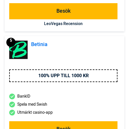
Besök
LeoVegas Recension
5
Betinia
100% UPP TILL 1000 KR
BankID
Spela med Swish
Utmärkt casino-app