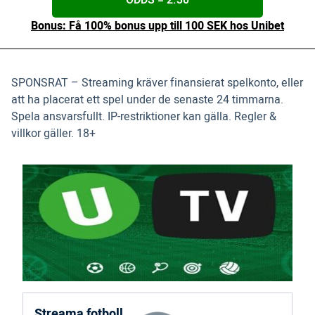
Bonus: Få 100% bonus upp till 100 SEK hos Unibet
SPONSRAT – Streaming kräver finansierat spelkonto, eller
att ha placerat ett spel under de senaste 24 timmarna.
Spela ansvarsfullt. IP-restriktioner kan gälla. Regler &
villkor gäller. 18+
Streama fotboll