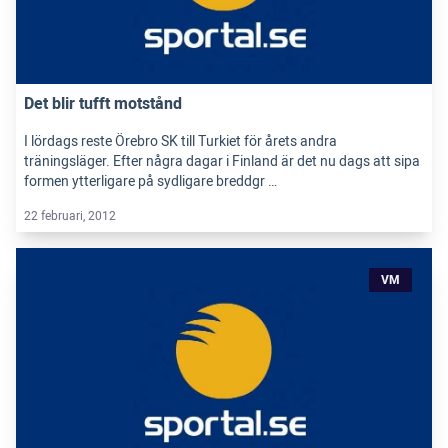
Det blir tufft motstånd
I lördags reste Örebro SK till Turkiet för årets andra
träningsläger. Efter några dagar i Finland är det nu dags att sipa
formen ytterligare på sydligare breddgr …
22 februari, 2012
VM