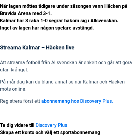
När lagen möttes tidigare under säsongen vann Häcken på
Bravida Arena med 3-1.
Kalmar har 3 raka 1-0 segrar bakom sig i Allsvenskan.
Inget av lagen har någon spelare avstängd.
Streama Kalmar – Häcken live
Att streama fotboll från Allsvenskan är enkelt och går att göra
utan krångel.
På måndag kan du bland annat se när Kalmar och Häcken
möts online.
Registrera först ett
abonnemang hos
Discovery Plus.
Ta dig vidare till
Discovery Plus
Skapa ett konto och välj ett sportabonnemang