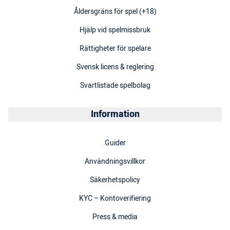
Åldersgräns för spel (+18)
Hjälp vid spelmissbruk
Rättigheter för spelare
Svensk licens & reglering
Svartlistade spelbolag
Information
Guider
Användningsvillkor
Säkerhetspolicy
KYC – Kontoverifiering
Press & media