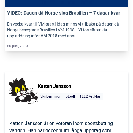
VIDEO: Dagen då Norge slog Brasilien – 7 dagar kvar
En vecka kvar till VM-start! Idag minns vi tillbaka på dagen då
Norge besegrade Brasilien i VM 1998. Vi fortsätter vår
uppladdning inför VM 2018 med ännu …
08 juni, 2018
Katten Jansson
Skribent inom Fotboll
1222 Artiklar
Katten Jansson är en veteran inom sportsbetting
världen. Han har decennium långa uppdrag som