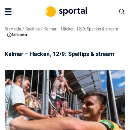
/
Startsida
Speltips
/
Kalmar – Häcken, 12/9: Speltips & stream
Skribenter:
Kalmar – Häcken, 12/9: Speltips & stream