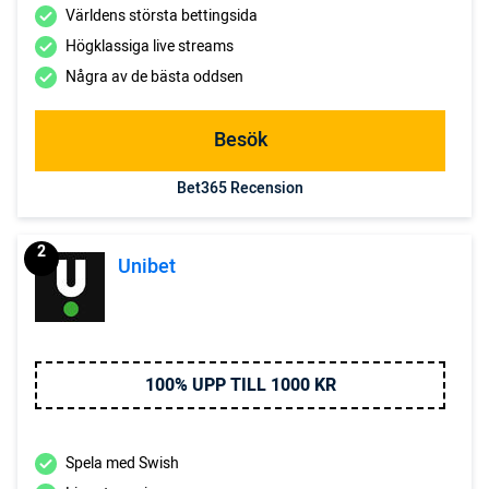
Världens största bettingsida
Högklassiga live streams
Några av de bästa oddsen
Besök
Bet365 Recension
2
Unibet
100% UPP TILL 1000 KR
Spela med Swish