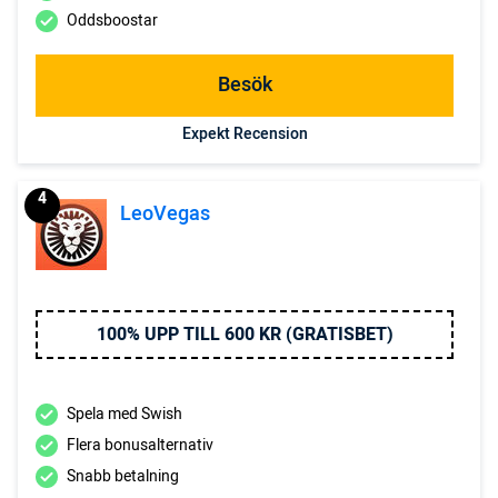
Oddsboostar
Besök
Expekt Recension
4
LeoVegas
100% UPP TILL 600 KR (GRATISBET)
Spela med Swish
Flera bonusalternativ
Snabb betalning