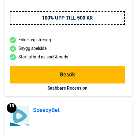
100% UPP TILL 500 KR
Enkel registrering
Snygg spelsida
Stort utbud av spel & odds
Besök
Snabbare Recension
10
SpeedyBet