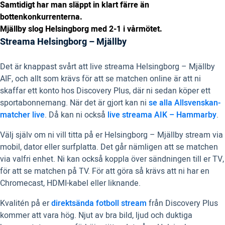
Samtidigt har man släppt in klart färre än
bottenkonkurrenterna.
Mjällby slog Helsingborg med 2-1 i vårmötet.
Streama Helsingborg – Mjällby
Det är knappast svårt att live streama Helsingborg – Mjällby
AIF, och allt som krävs för att se matchen online är att ni
skaffar ett konto hos Discovery Plus, där ni sedan köper ett
sportabonnemang. När det är gjort kan ni
se alla Allsvenskan-
matcher live
. Då kan ni också
live streama AIK – Hammarby
.
Välj själv om ni vill titta på er Helsingborg – Mjällby stream via
mobil, dator eller surfplatta. Det går nämligen att se matchen
via valfri enhet. Ni kan också koppla över sändningen till er TV,
för att se matchen på TV. För att göra så krävs att ni har en
Chromecast, HDMI-kabel eller liknande.
Kvalitén på er
direktsända fotboll stream
från Discovery Plus
kommer att vara hög. Njut av bra bild, ljud och duktiga