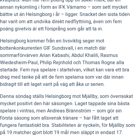
kvalplats. Man har fem poäng upp till säker mark, där en
annan nykomling i form av IFK Värnamo – som sett mycket
bättre ut än Helsingborg i år – ligger. Snacket den sista tiden
har varit om att undvika direkt nedflyttning, även om fem
poäng givetvis är ett försprång som går att ta in.
Helsingborg kommer från en livsviktig seger mot
bottenkonkurrenten GIF Sundsvall, i en match där
sommarförvärven Arian Kabashi, Abdul Khalili, Rasmus
Wiedesheim-Paul, Philip Rejnhold och Thomas Rogne alla
startade. Fem nya spelare i startelvan, vilket kan vara ett bra
drag med tanke på att de fem spelarna som var där innan
bidragit till att laget varit på väg att åka ur serien.
Denna söndag ställs Helsingborg mot Mjällby, som överraskat
mycket positivt den här säsongen. Laget tappade sina bästa
spelare i vintras, men Andreas Brännström – som gör sin
första säsong som allsvensk tränare – har fått laget att
fungera fantastiskt bra. Stabiliteten är nyckeln, för Mjällby som
på 19 matcher gjort blott 19 mål men släppt in endast 17.