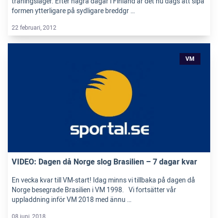
träningsläger. Efter några dagar i Finland är det nu dags att sipa
formen ytterligare på sydligare breddgr …
22 februari, 2012
VM
VIDEO: Dagen då Norge slog Brasilien – 7 dagar kvar
En vecka kvar till VM-start! Idag minns vi tillbaka på dagen då
Norge besegrade Brasilien i VM 1998. Vi fortsätter vår
uppladdning inför VM 2018 med ännu …
08 juni, 2018