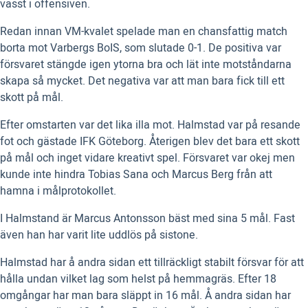
vasst i offensiven.
Redan innan VM-kvalet spelade man en chansfattig match
borta mot Varbergs BoIS, som slutade 0-1. De positiva var
försvaret stängde igen ytorna bra och lät inte motståndarna
skapa så mycket. Det negativa var att man bara fick till ett
skott på mål.
Efter omstarten var det lika illa mot. Halmstad var på resande
fot och gästade IFK Göteborg. Återigen blev det bara ett skott
på mål och inget vidare kreativt spel. Försvaret var okej men
kunde inte hindra Tobias Sana och Marcus Berg från att
hamna i målprotokollet.
I Halmstand är Marcus Antonsson bäst med sina 5 mål. Fast
även han har varit lite uddlös på sistone.
Halmstad har å andra sidan ett tillräckligt stabilt försvar för att
hålla undan vilket lag som helst på hemmagräs. Efter 18
omgångar har man bara släppt in 16 mål. Å andra sidan har