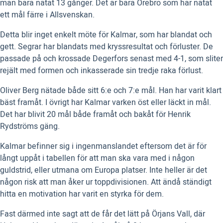
man bara nätat 13 gånger. Det är bara Örebro som har nätat
ett mål färre i Allsvenskan.
Detta blir inget enkelt möte för Kalmar, som har blandat och
gett. Segrar har blandats med kryssresultat och förluster. De
passade på och krossade Degerfors senast med 4-1, som sliter
rejält med formen och inkasserade sin tredje raka förlust.
Oliver Berg nätade både sitt 6:e och 7:e mål. Han har varit klart
bäst framåt. I övrigt har Kalmar varken öst eller läckt in mål.
Det har blivit 20 mål både framåt och bakåt för Henrik
Rydströms gäng.
Kalmar befinner sig i ingenmanslandet eftersom det är för
långt uppåt i tabellen för att man ska vara med i någon
guldstrid, eller utmana om Europa platser. Inte heller är det
någon risk att man åker ur toppdivisionen. Att ändå ständigt
hitta en motivation har varit en styrka för dem.
Fast därmed inte sagt att de får det lätt på Örjans Vall, där