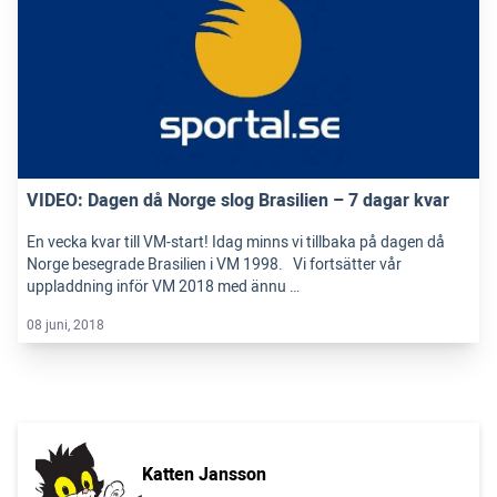
VIDEO: Dagen då Norge slog Brasilien – 7 dagar kvar
En vecka kvar till VM-start! Idag minns vi tillbaka på dagen då
Norge besegrade Brasilien i VM 1998. Vi fortsätter vår
uppladdning inför VM 2018 med ännu …
08 juni, 2018
Katten Jansson