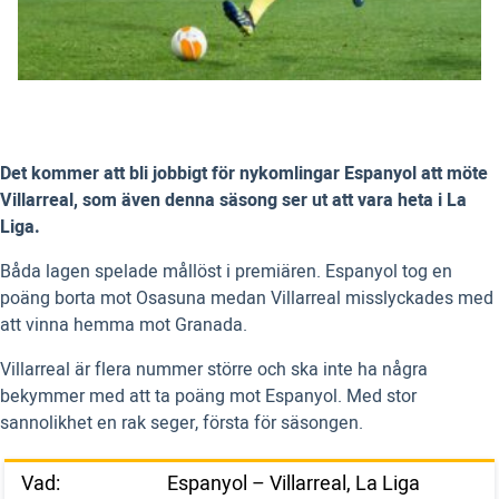
Det kommer att bli jobbigt för nykomlingar Espanyol att möte
Villarreal, som även denna säsong ser ut att vara heta i La
Liga.
Båda lagen spelade mållöst i premiären. Espanyol tog en
poäng borta mot Osasuna medan Villarreal misslyckades med
att vinna hemma mot Granada.
Villarreal är flera nummer större och ska inte ha några
bekymmer med att ta poäng mot Espanyol. Med stor
sannolikhet en rak seger, första för säsongen.
Vad:
Espanyol – Villarreal, La Liga