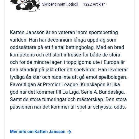
Skribent inom Fotboll
1222 Artiklar
Katten Jansson är en veteran inom sportsbetting
världen. Han har decennium långa uppdrag som
oddssättare på ett flertal bettingbolag. Med en bred
kompetens och ett stort intresse för både de stora
och för de mindre lagen i toppligorna ute i Europa är
han ständigt på jakt efter ett spelvärde. Han levererar
tydliga åsikter och räds inte att gå emot spelbolagen.
Favoritligan är Premier League. Kunskapen är lika
god när det kommer till La Liga, Serie A, Bundesliga.
Samt de stora turneringar och mästerskap. Den stora
passionen när det kommer till spel är schyssta odds.
Mer info om Katten Jansson