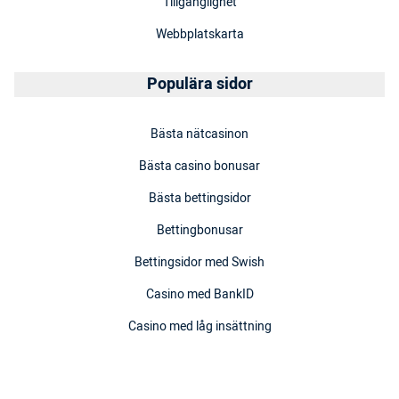
Tillgänglighet
Webbplatskarta
Populära sidor
Bästa nätcasinon
Bästa casino bonusar
Bästa bettingsidor
Bettingbonusar
Bettingsidor med Swish
Casino med BankID
Casino med låg insättning