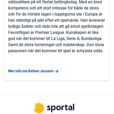
oddssättare på ett flertal bettingbolag. Med en bred
kompetens och ett stort intresse för både de stora
och för de mindre lagen i toppligorna ute i Europa är
han ständigt på jakt efter ett spelvärde. Han levererar
tydliga åsikter och räds inte att gå emot spelbolagen.
Favoritligan är Premier League. Kunskapen är lika
god när det kommer till La Liga, Serie A, Bundesliga.
Samt de stora turneringar och mästerskap. Den stora
passionen när det kommer till spel är schyssta odds.
Mer info om Katten Jansson