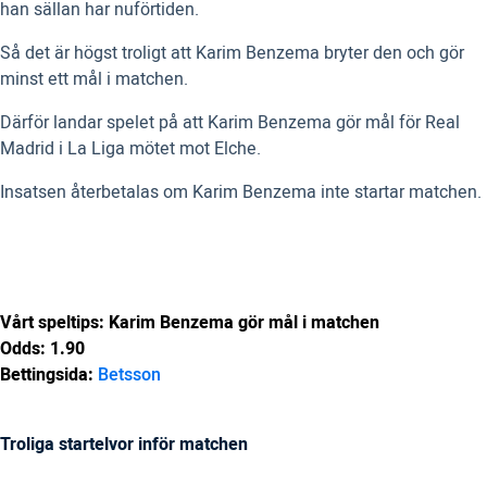
han sällan har nuförtiden.
Så det är högst troligt att Karim Benzema bryter den och gör
minst ett mål i matchen.
Därför landar spelet på att Karim Benzema gör mål för Real
Madrid i La Liga mötet mot Elche.
Insatsen återbetalas om Karim Benzema inte startar matchen.
Vårt speltips: Karim Benzema gör mål i matchen
Odds: 1.90
Bettingsida:
Betsson
Troliga startelvor inför matchen