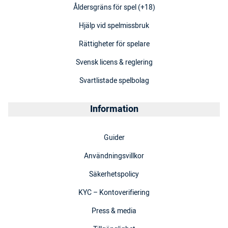
Åldersgräns för spel (+18)
Hjälp vid spelmissbruk
Rättigheter för spelare
Svensk licens & reglering
Svartlistade spelbolag
Information
Guider
Användningsvillkor
Säkerhetspolicy
KYC – Kontoverifiering
Press & media