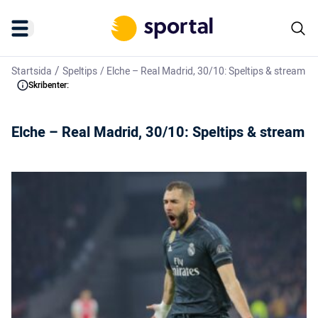
/
Startsida
Speltips
/
Elche – Real Madrid, 30/10: Speltips & stream
Skribenter:
Elche – Real Madrid, 30/10: Speltips & stream