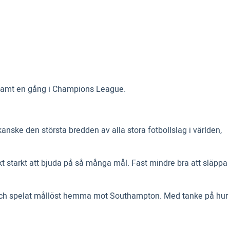
r, samt en gång i Champions League.
ske den största bredden av alla stora fotbollslag i världen,
t starkt att bjuda på så många mål. Fast mindre bra att släppa
m och spelat mållöst hemma mot Southampton. Med tanke på hur