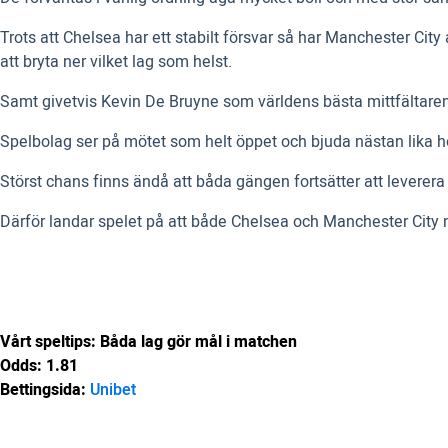
Trots att Chelsea har ett stabilt försvar så har Manchester City
att bryta ner vilket lag som helst.
Samt givetvis Kevin De Bruyne som världens bästa mittfältaren
Spelbolag ser på mötet som helt öppet och bjuda nästan lika h
Störst chans finns ändå att båda gängen fortsätter att leverera
Därför landar spelet på att både Chelsea och Manchester City 
Vårt speltips: Båda lag gör mål i matchen
Odds: 1.81
Bettingsida:
Unibet