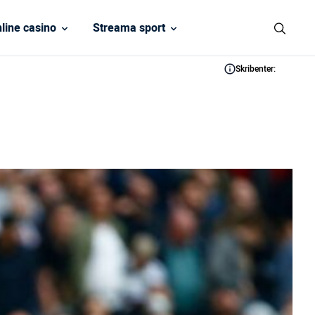
line casino
Streama sport
Skribenter: