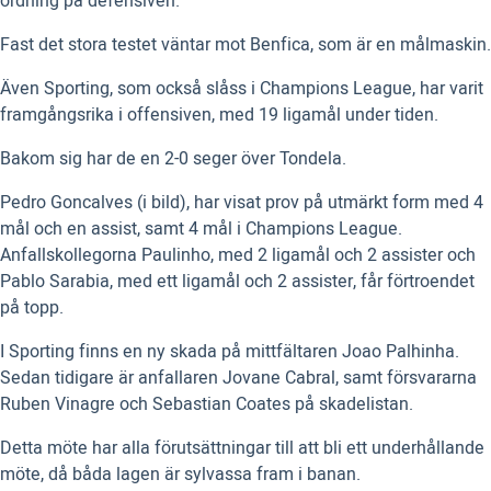
ordning på defensiven.
Fast det stora testet väntar mot Benfica, som är en målmaskin.
Även Sporting, som också slåss i Champions League, har varit
framgångsrika i offensiven, med 19 ligamål under tiden.
Bakom sig har de en 2-0 seger över Tondela.
Pedro Goncalves (i bild), har visat prov på utmärkt form med 4
mål och en assist, samt 4 mål i Champions League.
Anfallskollegorna Paulinho, med 2 ligamål och 2 assister och
Pablo Sarabia, med ett ligamål och 2 assister, får förtroendet
på topp.
I Sporting finns en ny skada på mittfältaren Joao Palhinha.
Sedan tidigare är anfallaren Jovane Cabral, samt försvararna
Ruben Vinagre och Sebastian Coates på skadelistan.
Detta möte har alla förutsättningar till att bli ett underhållande
möte, då båda lagen är sylvassa fram i banan.