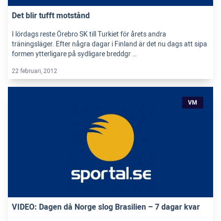
Det blir tufft motstånd
I lördags reste Örebro SK till Turkiet för årets andra
träningsläger. Efter några dagar i Finland är det nu dags att sipa
formen ytterligare på sydligare breddgr …
22 februari, 2012
VM
VIDEO: Dagen då Norge slog Brasilien – 7 dagar kvar