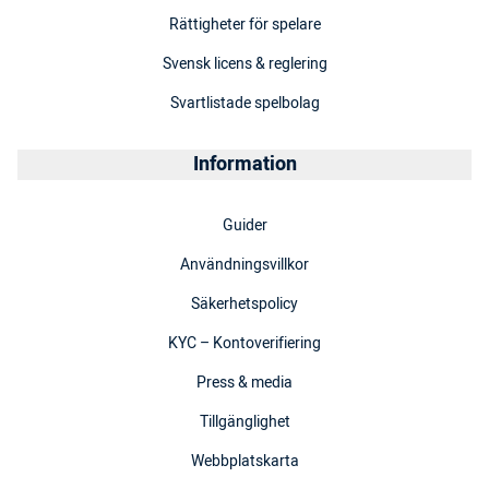
Rättigheter för spelare
Svensk licens & reglering
Svartlistade spelbolag
Information
Guider
Användningsvillkor
Säkerhetspolicy
KYC – Kontoverifiering
Press & media
Tillgänglighet
Webbplatskarta