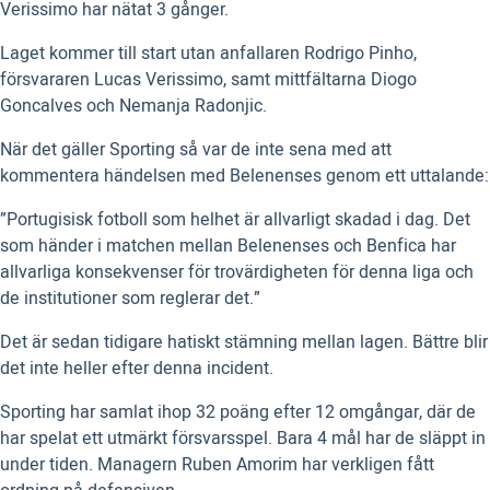
Verissimo har nätat 3 gånger.
Laget kommer till start utan anfallaren Rodrigo Pinho,
försvararen Lucas Verissimo, samt mittfältarna Diogo
Goncalves och Nemanja Radonjic.
När det gäller Sporting så var de inte sena med att
kommentera händelsen med Belenenses genom ett uttalande:
”Portugisisk fotboll som helhet är allvarligt skadad i dag. Det
som händer i matchen mellan Belenenses och Benfica har
allvarliga konsekvenser för trovärdigheten för denna liga och
de institutioner som reglerar det.”
Det är sedan tidigare hatiskt stämning mellan lagen. Bättre blir
det inte heller efter denna incident.
Sporting har samlat ihop 32 poäng efter 12 omgångar, där de
har spelat ett utmärkt försvarsspel. Bara 4 mål har de släppt in
under tiden. Managern Ruben Amorim har verkligen fått