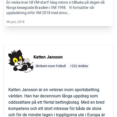
En vecka kvar till VM-start! Idag minns vi tillbaka på dagen då
Norge besegrade Brasilien i VM 1998. Vi fortsätter vår
uppladdning inför VM 2018 med ännu …
08 juni, 2018
Katten Jansson
Skribent inom Fotboll
1222 Artiklar
Katten Jansson är en veteran inom sportsbetting
världen. Han har decennium långa uppdrag som
oddssättare på ett flertal bettingbolag. Med en bred
kompetens och ett stort intresse för både de stora
och för de mindre lagen i toppligorna ute i Europa är