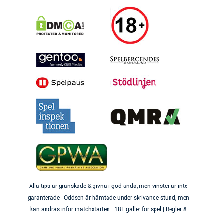
Alla tips är granskade & givna i god anda, men vinster är inte
garanterade | Oddsen är hämtade under skrivande stund, men
kan ändras inför matchstarten | 18+ gäller för spel | Regler &