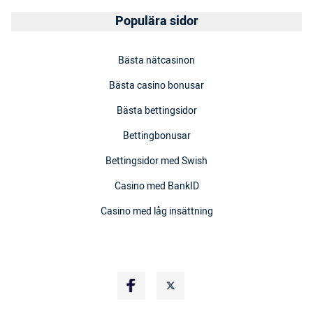
Populära sidor
Bästa nätcasinon
Bästa casino bonusar
Bästa bettingsidor
Bettingbonusar
Bettingsidor med Swish
Casino med BankID
Casino med låg insättning