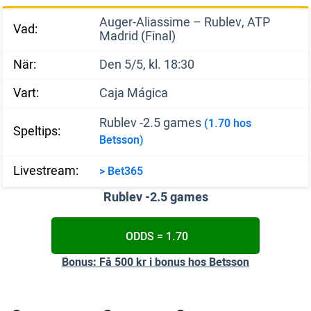
Auger-Aliassime – Rublev, ATP
Vad:
Madrid (Final)
När:
Den 5/5, kl. 18:30
Vart:
Caja Mágica
Rublev -2.5 games
(1.70 hos
Speltips:
Betsson)
Livestream:
> Bet365
Rublev -2.5 games
ODDS = 1.70
Bonus: Få 500 kr i bonus hos Betsson