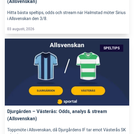
(Allsvenskan)
Hitta bästa speltips, odds och stream när Halmstad möter Sirius
i Allsvenskan den 3/8.
03 augusti, 2026
SPELTIPS
Djurgården – Västerås: Odds, analys & stream
(Allsvenskan)
Toppmöte i Allsvenskan, då Djurgårdens IF tar emot Västerås SK