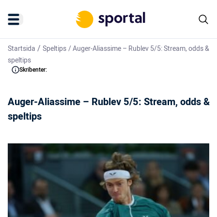
/
Startsida
Speltips
/
Auger-Aliassime – Rublev 5/5: Stream, odds &
speltips
Skribenter:
Auger-Aliassime – Rublev 5/5: Stream, odds &
speltips