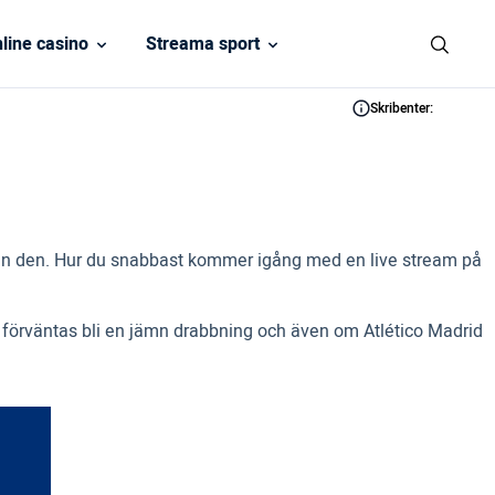
line casino
Streama sport
Skribenter:
ven den. Hur du snabbast kommer igång med en live stream på
 förväntas bli en jämn drabbning och även om Atlético Madrid