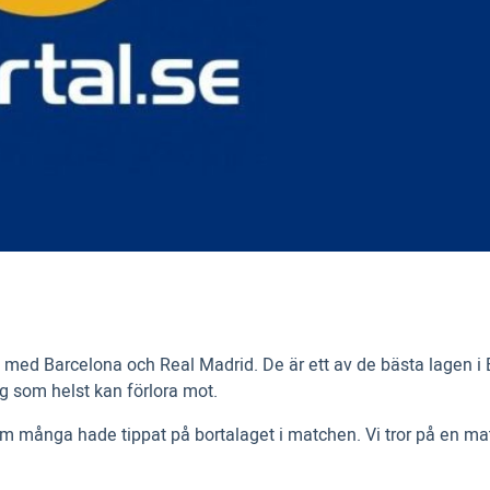
ans med Barcelona och Real Madrid. De är ett av de bästa lagen
ag som helst kan förlora mot.
en om många hade tippat på bortalaget i matchen. Vi tror på en 