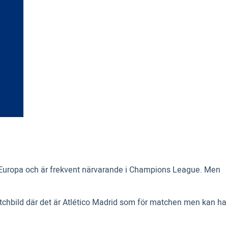
 i Europa och är frekvent närvarande i Champions League. Men
matchbild där det är Atlético Madrid som för matchen men kan ha