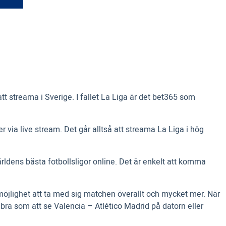
t streama i Sverige. I fallet La Liga är det bet365 som
r via live stream. Det går alltså att streama La Liga i hög
ärldens bästa fotbollsligor online. Det är enkelt att komma
 möjlighet att ta med sig matchen överallt och mycket mer. När
ra som att se Valencia – Atlético Madrid på datorn eller