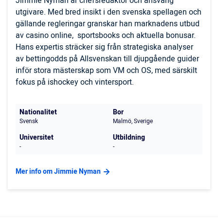
Jimmie Nyman är chefsredaktör och ansvarig
utgivare. Med bred insikt i den svenska spellagen och
gällande regleringar granskar han marknadens utbud
av casino online, sportsbooks och aktuella bonusar.
Hans expertis sträcker sig från strategiska analyser
av bettingodds på Allsvenskan till djupgående guider
inför stora mästerskap som VM och OS, med särskilt
fokus på ishockey och vintersport.
Nationalitet
Bor
Svensk
Malmö, Sverige
Universitet
Utbildning
-
-
Mer info om Jimmie Nyman