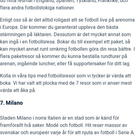
du hitta resmål i England, Spanien, Tyskland, Frankrike, och
flera andra fotbollstokiga nationer.
Enligt oss så är det alltid roligast att se fotboll live på arenorna
i Europa. Där kommer du garanterat uppleva den bästa
stämningen på läktaren. Dessutom är det mycket annat som
kan ingå i en fotbollsresa. Bokar du till exempel ett paket, så
kan mycket annat runt omkring fotbollen göra din resa bättre. I
flera paketresor så kommer du kunna beställa rundturer på
arenan, ingående luncher, eller få supportersaker för ditt lag.
Kolla in våra tips med fotbollsresor som vi tycker är värda att
boka. Vi har valt att plocka med de 7 resor som vi anser mest
värda att åka på.
7. Milano
Staden Milano i norra Italien är en stad som är känd för
framförallt två saker. Modé och fotboll. Hit reser massor av
svenskar och europeér varje år för att njuta av fotboll i Serie A.