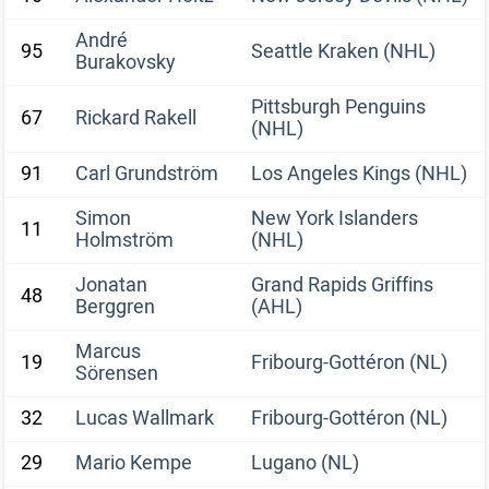
André
95
Seattle Kraken (NHL)
Burakovsky
Pittsburgh Penguins
67
Rickard Rakell
(NHL)
91
Carl Grundström
Los Angeles Kings (NHL)
Simon
New York Islanders
11
Holmström
(NHL)
Jonatan
Grand Rapids Griffins
48
Berggren
(AHL)
Marcus
19
Fribourg-Gottéron (NL)
Sörensen
32
Lucas Wallmark
Fribourg-Gottéron (NL)
29
Mario Kempe
Lugano (NL)