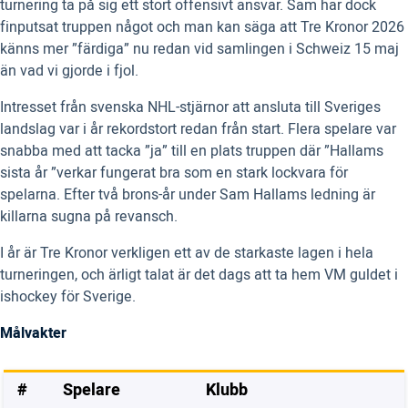
turnering ta på sig ett stort offensivt ansvar. Sam har dock
finputsat truppen något och man kan säga att Tre Kronor 2026
känns mer ”färdiga” nu redan vid samlingen i Schweiz 15 maj
än vad vi gjorde i fjol.
Intresset från svenska NHL-stjärnor att ansluta till Sveriges
landslag var i år rekordstort redan från start. Flera spelare var
snabba med att tacka ”ja” till en plats truppen där ”Hallams
sista år ”verkar fungerat bra som en stark lockvara för
spelarna. Efter två brons-år under Sam Hallams ledning är
killarna sugna på revansch.
I år är Tre Kronor verkligen ett av de starkaste lagen i hela
turneringen, och ärligt talat är det dags att ta hem VM guldet i
ishockey för Sverige.
Målvakter
#
Spelare
Klubb