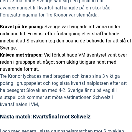
den 23 maj hade Sverige satt sig i en position där
avancemanget till kvartsfinal hängde på en skör tråd.
Förutsättningarna för Tre Kronor var stenhårda:
Kravet på tre poäng:
Sverige var tvingade att vinna under
ordinarie tid. En vinst efter förlängning eller straffar hade
inneburit att Slovakien tog den poäng de behövde för att slå ut
Sverige.
Kniven mot strupen:
Vid förlust hade VM-äventyret varit över
redan i gruppspelet, något som aldrig tidigare hänt med
nuvarande format.
Tre Kronor lyckades med bragden och knep sina 3 viktiga
poäng i gruppspelet och tog sista kvartsfinalplatsen efter att
ha besegrat Slovakien med 4-2. Sverige är nu på väg till
slutspel och kommer att möta värdnationen Schweiz i
kvartsfinalen i VM,
Nästa match: Kvartsfinal mot Schweiz
I och med segern i sista gruppspelsmatchen mot Slovakien