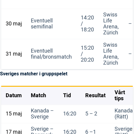
Swiss
14:20
Eventuell
Life
30 maj
/
–
semifinal
Arena,
18:20
Zürich
Swiss
15:20
Eventuell
Life
31 maj
/
–
final/bronsmatch
Arena,
20:20
Zürich
Sveriges matcher i gruppspelet
Vårt
Datum
Match
Tid
Resultat
tips
Kanada –
Kanada
15 maj
16:20
5 – 2
Sverige
(Rätt)
Sverige –
Sverige
17 maj
16:20
6 –1