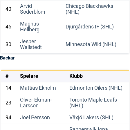
Arvid
Chicago Blackhawks
40
Söderblom
(NHL)
Magnus
45
Djurgårdens IF (SHL)
Hellberg
Jesper
30
Minnesota Wild (NHL)
Wallstedt
Backar
#
Spelare
Klubb
14
Mattias Ekholm
Edmonton Oilers (NHL)
Oliver Ekman-
Toronto Maple Leafs
23
Larsson
(NHL)
94
Joel Persson
Växjö Lakers (SHL)
Rapperswil-Jona