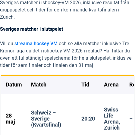
Sveriges matcher i ishockey-VM 2026, inklusive resultat från
gruppspelet och tider för den kommande kvartsfinalen i
Zürich.
Sveriges matcher i slutspelet
Vill du
streama hockey VM
och se alla matcher inklusive Tre
Kronor jaga guldet i ishockey VM 2026 i realtid? Här hittar du
även ett fullständigt spelschema för hela slutspelet, inklusive
tider för semifinaler och finalen den 31 maj
Datum
Match
Tid
Arena
Re
Swiss
Schweiz –
28
Life
Sverige
20:20
–
maj
Arena,
(Kvartsfinal)
Zürich