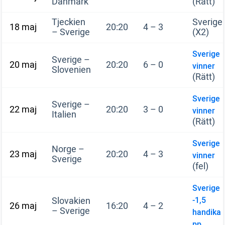
Danmark
(Rätt)
Tjeckien
Sverige
18 maj
20:20
4 – 3
– Sverige
(X2)
Sverige
Sverige –
20 maj
20:20
6 – 0
vinner
Slovenien
(Rätt)
Sverige
Sverige –
22 maj
20:20
3 – 0
vinner
Italien
(Rätt)
Sverige
Norge –
23 maj
20:20
4 – 3
vinner
Sverige
(fel)
Sverige
Slovakien
-1,5
26 maj
16:20
4 – 2
– Sverige
handika
pp