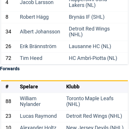
4
Jacob Larsson
Lakers (NL)
8
Robert Hägg
Brynäs IF (SHL)
Detroit Red Wings
34
Albert Johansson
(NHL)
26
Erik Brännström
Lausanne HC (NL)
72
Tim Heed
HC Ambrì-Piotta (NL)
Forwards
#
Spelare
Klubb
William
Toronto Maple Leafs
88
Nylander
(NHL)
23
Lucas Raymond
Detroit Red Wings (NHL)
10
Alexander Holtz
New Jersey Devils (NHL)