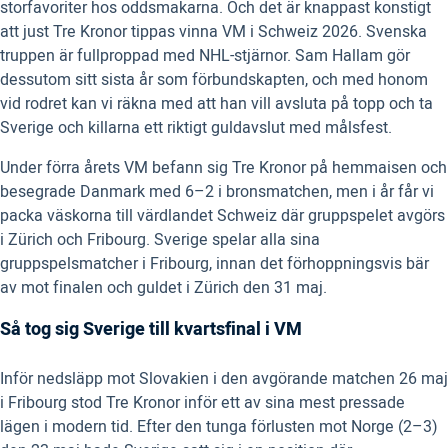
storfavoriter hos oddsmakarna. Och det är knappast konstigt
att just Tre Kronor tippas vinna VM i Schweiz 2026. Svenska
truppen är fullproppad med NHL-stjärnor. Sam Hallam gör
dessutom sitt sista år som förbundskapten, och med honom
vid rodret kan vi räkna med att han vill avsluta på topp och ta
Sverige och killarna ett riktigt guldavslut med målsfest.
Under förra årets VM befann sig Tre Kronor på hemmaisen och
besegrade Danmark med 6–2 i bronsmatchen, men i år får vi
packa väskorna till värdlandet Schweiz där gruppspelet avgörs
i Zürich och Fribourg. Sverige spelar alla sina
gruppspelsmatcher i Fribourg, innan det förhoppningsvis bär
av mot finalen och guldet i Zürich den 31 maj.
Så tog sig Sverige till kvartsfinal i VM
Inför nedsläpp mot Slovakien i den avgörande matchen 26 maj
i Fribourg stod Tre Kronor inför ett av sina mest pressade
lägen i modern tid. Efter den tunga förlusten mot Norge (2–3)