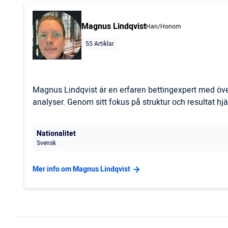
Magnus Lindqvist
Han/Honom
55 Artiklar
Magnus Lindqvist är en erfaren bettingexpert med över 
analyser. Genom sitt fokus på struktur och resultat hjä
Nationalitet
Svensk
Mer info om Magnus Lindqvist