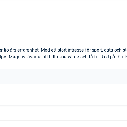
tio års erfarenhet. Med ett stort intresse för sport, data och s
lper Magnus läsarna att hitta spelvärde och få full koll på föru