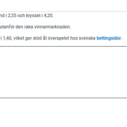
d i 2,55 och krysset i 4,20.
rde utanför den raka vinnarmarknaden.
i 1,40, vilket ger stöd åt överspelet hos svenska
bettingsidor
.