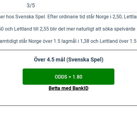
3/5
 hos Svenska Spel. Efter ordinarie tid står Norge i 2,50, Lettlan
,50 och Lettland till 2,55 blir det mer naturligt att söka spelvä
tidigt står Norge över 1.5 lagmål i 1,38 och Lettland över 1.5 
Över 4.5 mål (Svenska Spel)
ODDS = 1.80
Betta med BankID