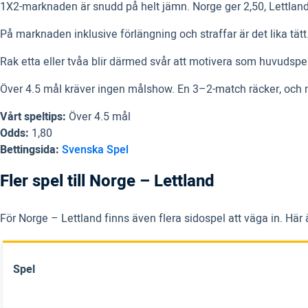
1X2-marknaden är snudd på helt jämn. Norge ger 2,50, Lettland
På marknaden inklusive förlängning och straffar är det lika tätt
Rak etta eller tvåa blir därmed svår att motivera som huvudspel.
Över 4.5 mål kräver ingen målshow. En 3–2-match räcker, och me
Vårt speltips:
Över 4.5 mål
Odds:
1,80
Bettingsida:
Svenska Spel
Fler spel till Norge – Lettland
För Norge – Lettland finns även flera sidospel att väga in. Hä
Spel