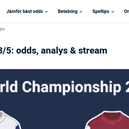
Jämför bäst odds
Betalning
Speltips
On
ips
8/5: odds, analys & stream