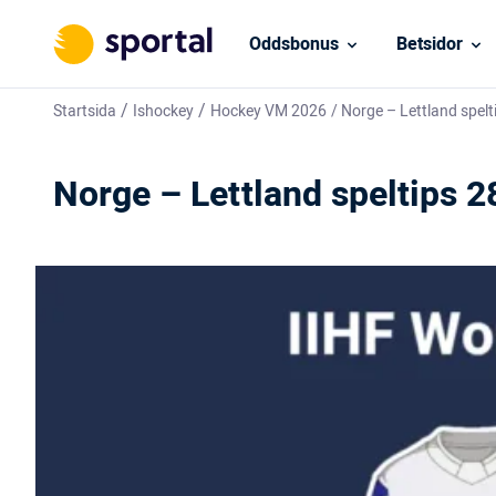
Oddsbonus
Betsidor
/
/
Startsida
Ishockey
Hockey VM 2026
/
Norge – Lettland spelt
Norge – Lettland speltips 2