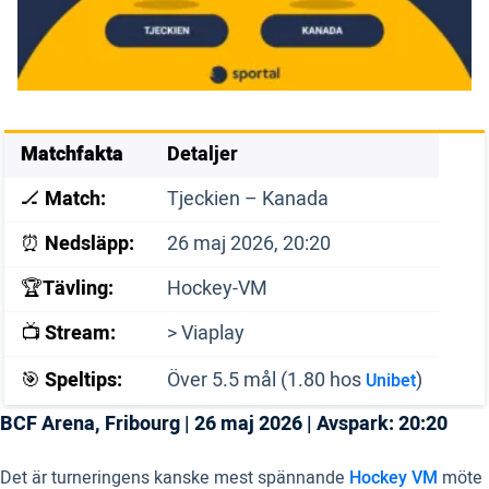
Matchfakta
Detaljer
🏒
Match:
Tjeckien – Kanada
⏰
Nedsläpp:
26 maj 2026, 20:20
🏆
Tävling:
Hockey-VM
📺
Stream:
> Viaplay
🎯
Speltips:
Över 5.5 mål (1.80 hos
)
Unibet
BCF Arena, Fribourg | 26 maj 2026 | Avspark: 20:20
Det är turneringens kanske mest spännande
Hockey VM
möte