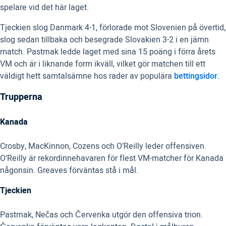
spelare vid det här laget.
Tjeckien slog Danmark 4-1, förlorade mot Slovenien på övertid,
slog sedan tillbaka och besegrade Slovakien 3-2 i en jämn
match. Pastrnak ledde laget med sina 15 poäng i förra årets
VM och är i liknande form ikväll, vilket gör matchen till ett
väldigt hett samtalsämne hos rader av populära
bettingsidor
.
Trupperna
Kanada
Crosby, MacKinnon, Cozens och O’Reilly leder offensiven.
O’Reilly är rekordinnehavaren för flest VM-matcher för Kanada
någonsin. Greaves förväntas stå i mål.
Tjeckien
Pastrnak, Nečas och Červenka utgör den offensiva trion.