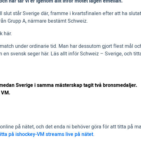
och här tar vi er igenom allt inför mötet lagen emellan.
 slut står Sverige där, framme i kvartsfinalen efter att ha sluta
 från Grupp A, närmare bestämt Schweiz.
k här.
match under ordinarie tid. Man har dessutom gjort flest mål oc
än en svensk seger här. Läs allt inför Schweiz – Sverige, och titt
, medan Sverige i samma mästerskap tagit två bronsmedaljer.
i VM.
 online på nätet, och det enda ni behöver göra för att titta på m
titta på ishockey-VM streams live på nätet
.