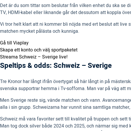
Det är du som tittar som beslutar från vilken enhet du ska se d
TV, HDMI-kabel eller liknande går det dessutom att koppla över 
Vi tror helt klart att ni kommer bli nöjda med ert beslut att li
matchen mycket pålästa och kunniga.
Gå till Viaplay
Skapa ett konto och välj sportpaketet
Streama Schweiz – Sverige live!
Speltips & odds: Schweiz – Sverige
Tre Kronor har långt ifrån övertygat så här långt in på mäst
svenska supportrar hemma i Tv-sofforna. Man var på väg att mi
Men Sverige reste sig, vände matchen och vann. Avancemanget t
alla i sin grupp. Schweizarna har vunnit sina samtliga matcher, a
Schweiz må vara favoriter sett till kvalitet på truppen och sett 
Man tog dock silver både 2024 och 2025, och närmar sig med ka