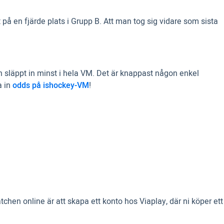
t på en fjärde plats i Grupp B. Att man tog sig vidare som sista
h släppt in minst i hela VM. Det är knappast någon enkel
a in
odds på ishockey-VM
!
atchen online är att skapa ett konto hos Viaplay, där ni köper ett