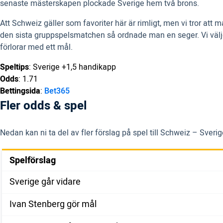
senaste mästerskapen plockade Sverige hem två brons.
Att Schweiz gäller som favoriter här är rimligt, men vi tror att
den sista gruppspelsmatchen så ordnade man en seger. Vi väljer
förlorar med ett mål.
Speltips
: Sverige +1,5 handikapp
Odds
: 1.71
Bettingsida
:
Bet365
Fler odds & spel
Nedan kan ni ta del av fler förslag på spel till Schweiz – Sverig
Spelförslag
Sverige går vidare
Ivan Stenberg gör mål