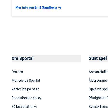
Mer info om Emil Sandberg
Om Sportal
Sunt spel
Om oss
Ansvarsfullt
Möt oss på Sportal
Åldersgräns 
Varför lita på oss?
Hjälp vid sp
Redaktionens policy
Rättigheter f
Så betygsätter vi
Svensk licens