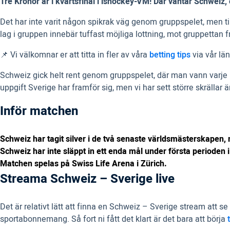
Tre Kronor är i kvartsfinal i ishockey-VM! Där väntar Schweiz, 
Det har inte varit någon spikrak väg genom gruppspelet, men till
lag i gruppen innebär tuffast möjliga lottning, mot gruppettan
📌 Vi välkomnar er att titta in fler av våra
betting tips
via vår län
Schweiz gick helt rent genom gruppspelet, där man vann varje 
uppgift Sverige har framför sig, men vi har sett större skrällar 
Inför matchen
Schweiz har tagit silver i de två senaste världsmästerskapen
Schweiz har inte släppt in ett enda mål under första perioden 
Matchen spelas på Swiss Life Arena i Zürich.
Streama Schweiz – Sverige live
Det är relativt lätt att finna en Schweiz – Sverige stream att se
sportabonnemang. Så fort ni fått det klart är det bara att börja