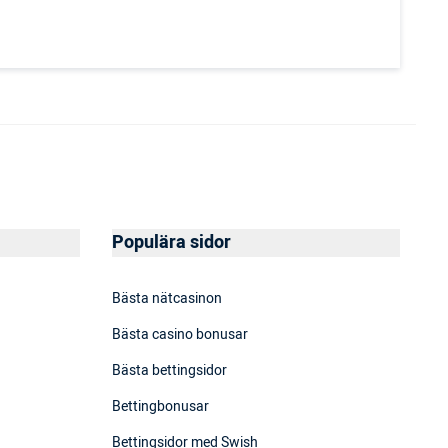
Populära sidor
Bästa nätcasinon
Bästa casino bonusar
Bästa bettingsidor
Bettingbonusar
Bettingsidor med Swish