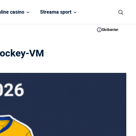
line casino
Streama sport
Skribenter:
 Hockey-VM