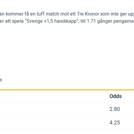
 man kommer få en tuff match mot ett Tre Kronor som inte ger upp 
 att spela “Sverige +1,5 handikapp”, till 1.71 gånger pengarna 
e.
Odds
2.80
4.25