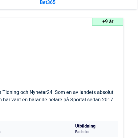
Bet365
+9 år
ls Tidning och Nyheter24. Som en av landets absolut
 har varit en bärande pelare på Sportal sedan 2017
Utbildning
a
Bachelor