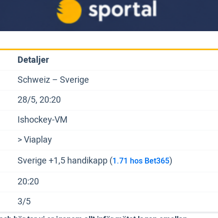
Detaljer
Schweiz – Sverige
28/5, 20:20
Ishockey-VM
> Viaplay
Sverige +1,5 handikapp (
)
1.71 hos Bet365
20:20
3/5