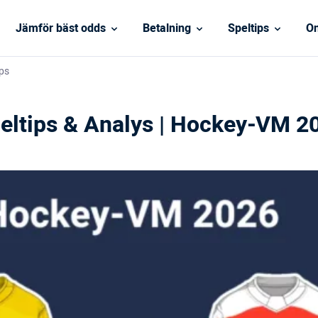
Jämför bäst odds
Betalning
Speltips
On
ips
Speltips & Analys | Hockey-VM 2