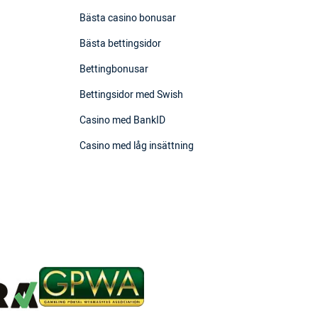
Bästa casino bonusar
Bästa bettingsidor
Bettingbonusar
Bettingsidor med Swish
Casino med BankID
Casino med låg insättning