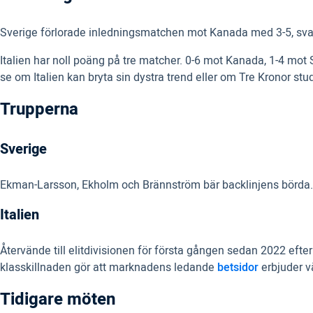
Sverige förlorade inledningsmatchen mot Kanada med 3-5, sv
Italien har noll poäng på tre matcher. 0-6 mot Kanada, 1-4 mot
se om Italien kan bryta sin dystra trend eller om Tre Kronor stu
Trupperna
Sverige
Ekman-Larsson, Ekholm och Brännström bär backlinjens börda. 
Italien
Återvände till elitdivisionen för första gången sedan 2022 efte
klasskillnaden gör att marknadens ledande
betsidor
erbjuder vä
Tidigare möten