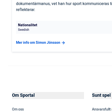
dokumentärmanus, vet han hur sport kommuniceras till 
reflekterar.
Nationalitet
Swedish
Mer info om Simon Jönsson
Om Sportal
Sunt spel
Om oss
Ansvarsfullt