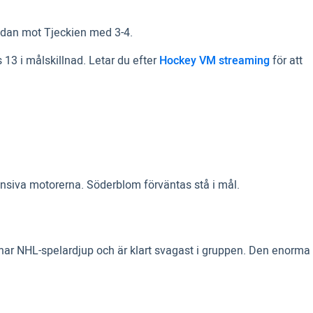
edan mot Tjeckien med 3-4.
 13 i målskillnad. Letar du efter
Hockey VM streaming
för att
siva motorerna. Söderblom förväntas stå i mål.
aknar NHL-spelardjup och är klart svagast i gruppen. Den enorma