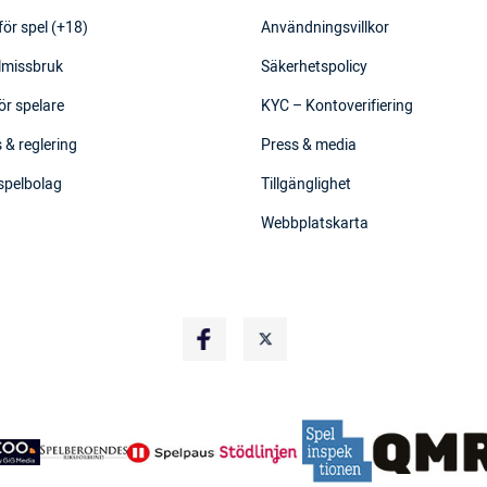
för spel (+18)
Användningsvillkor
elmissbruk
Säkerhetspolicy
ör spelare
KYC – Kontoverifiering
 & reglering
Press & media
 spelbolag
Tillgänglighet
Webbplatskarta