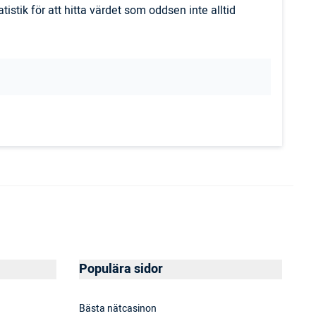
tik för att hitta värdet som oddsen inte alltid
Populära sidor
Bästa nätcasinon