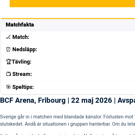
Matchfakta
🏒
Match:
⏰
Nedsläpp:
🏆
Tävling:
📺
Stream:
🎯
Speltips:
BCF Arena, Fribourg | 22 maj 2026 | Avsp
Sverige går in i matchen med blandade känslor. Förlusten mot
slutskedet. Ändå är situationen i gruppen hanterbar. Om du letar