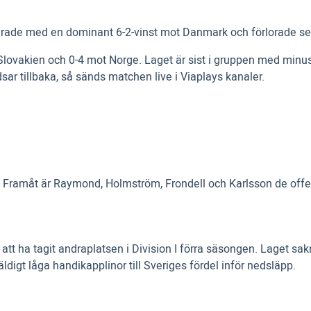
arade med en dominant 6-2-vinst mot Danmark och förlorade s
 Slovakien och 0-4 mot Norge. Laget är sist i gruppen med minus
dsar tillbaka, så sänds matchen live i Viaplays kanaler.
Framåt är Raymond, Holmström, Frondell och Karlsson de offen
r att ha tagit andraplatsen i Division I förra säsongen. Laget s
ldigt låga handikapplinor till Sveriges fördel inför nedsläpp.