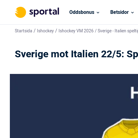
Oddsbonus
Betsidor
/
/
Startsida
Ishockey
Ishockey VM 2026
/
Sverige - Italien spelt
Sverige mot Italien 22/5: 