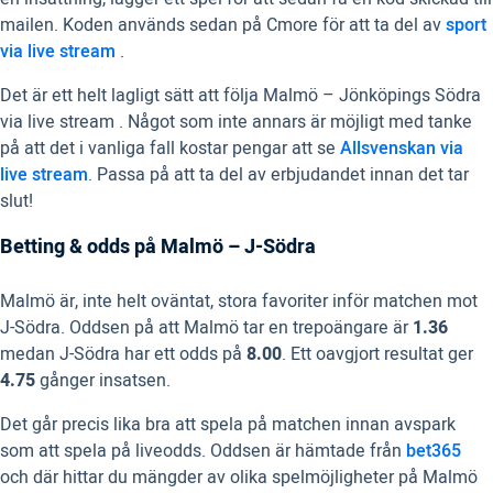
mailen. Koden används sedan på Cmore för att ta del av
sport
via live stream
.
Det är ett helt lagligt sätt att följa Malmö – Jönköpings Södra
via live stream . Något som inte annars är möjligt med tanke
på att det i vanliga fall kostar pengar att se
Allsvenskan via
live stream
. Passa på att ta del av erbjudandet innan det tar
slut!
Betting & odds på Malmö – J-Södra
Malmö är, inte helt oväntat, stora favoriter inför matchen mot
J-Södra. Oddsen på att Malmö tar en trepoängare är
1.36
medan J-Södra har ett odds på
8.00
. Ett oavgjort resultat ger
4.75
gånger insatsen.
Det går precis lika bra att spela på matchen innan avspark
som att spela på liveodds. Oddsen är hämtade från
bet365
och där hittar du mängder av olika spelmöjligheter på Malmö