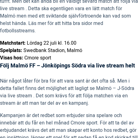
tufft. Men det kan ändå bli en väldigt sevärd match att följa via
live stream . Detta ska egentligen vara en lätt match för
Malmö men med ett sviktande självförtroende kan vad som
helst hända. Läs mer för att hitta bra sidor med
fotbollsstreams.
Matchstart:
Lördag 22 juli kl. 16.00
Spelplats:
Swedbank Stadion, Malmö
Visas hos:
Cmore sport
Följ Malmö FF – Jönköpings Södra via live stream helt
När något låter för bra för att vara sant är det ofta så. Men i
detta fallet finns det möjlighet att lagligt se Malmö – J-Södra
via live stream . Det som krävs för att följa matchen via en
stream är att man tar del av en kampanj.
Kampanjen är det redbet som erbjuder sina spelare och
innebär att du får en hel månad Cmore sport. För att ta del av
erbjudandet krävs det att man skapar ett konto hos redbet, gör
en insättning, lägger ett spel för att sedan få en kod skickad till