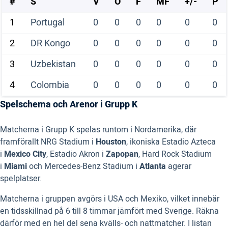
#
S
V
O
F
MF
+/-
P
1
Portugal
0
0
0
0
0
0
2
DR Kongo
0
0
0
0
0
0
3
Uzbekistan
0
0
0
0
0
0
4
Colombia
0
0
0
0
0
0
Spelschema och Arenor i Grupp K
Matcherna i Grupp K spelas runtom i Nordamerika, där
framförallt NRG Stadium i
Houston
, ikoniska Estadio Azteca
i
Mexico City
, Estadio Akron i
Zapopan
, Hard Rock Stadium
i
Miami
och Mercedes-Benz Stadium i
Atlanta
agerar
spelplatser.
Matcherna i gruppen avgörs i USA och Mexiko, vilket innebär
en tidsskillnad på 6 till 8 timmar jämfört med Sverige. Räkna
därför med en hel del sena kvälls- och nattmatcher. I listan