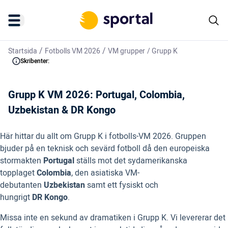
/
/
Startsida
Fotbolls VM 2026
VM grupper
/
Grupp K
Skribenter:
Grupp K VM 2026: Portugal, Colombia,
Uzbekistan & DR Kongo
Här hittar du allt om Grupp K i fotbolls-VM 2026. Gruppen
bjuder på en teknisk och sevärd fotboll då den europeiska
stormakten
Portugal
ställs mot det sydamerikanska
topplaget
Colombia
, den asiatiska VM-
debutanten
Uzbekistan
samt ett fysiskt och
hungrigt
DR
Kongo
.
Missa inte en sekund av dramatiken i Grupp K. Vi levererar det