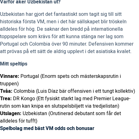
Varför åker Uzbekistan ut?
Uzbekistan har gjort det fantastiskt som tagit sig till sitt
historiska första VM, men i det här sällskapet blir tröskeln
alldeles för hög. De saknar den bredd på internationella
toppspelare som krävs för att kunna stänga ner lag som
Portugal och Colombia över 90 minuter. Defensiven kommer
att prövas på ett sätt de aldrig upplevt i det asiatiska kvalet.
Mitt speltips
Vinnare:
Portugal (Enorm spets och mästerskapsrutin i
truppen)
Tvåa:
Colombia (Luis Díaz bär offensiven i ett tungt kollektiv)
Trea:
DR Kongo (Ett fysiskt starkt lag med Premier League-
rutin som kan knipa en slutspelsbiljett via tredjelistan)
Utslagen:
Uzbekistan (Orutinerad debutant som får det
alldeles för tufft)
Spelbolag med bäst VM odds och bonusar