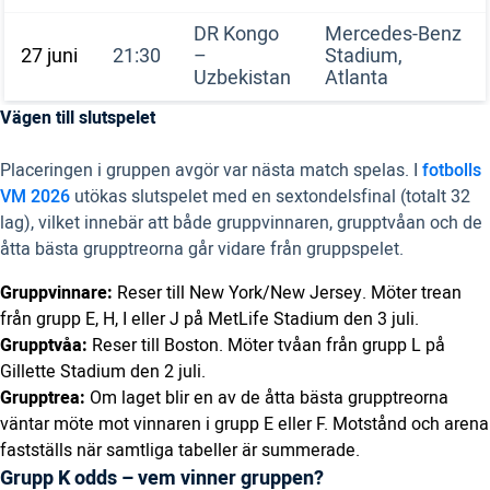
DR Kongo
Mercedes-Benz
27 juni
21:30
–
Stadium,
Uzbekistan
Atlanta
Vägen till slutspelet
Placeringen i gruppen avgör var nästa match spelas. I
fotbolls
VM 2026
utökas slutspelet med en sextondelsfinal (totalt 32
lag), vilket innebär att både gruppvinnaren, grupptvåan och de
åtta bästa grupptreorna går vidare från gruppspelet.
Gruppvinnare:
Reser till New York/New Jersey. Möter trean
från grupp E, H, I eller J på MetLife Stadium den 3 juli.
Grupptvåa:
Reser till Boston. Möter tvåan från grupp L på
Gillette Stadium den 2 juli.
Grupptrea:
Om laget blir en av de åtta bästa grupptreorna
väntar möte mot vinnaren i grupp E eller F. Motstånd och arena
fastställs när samtliga tabeller är summerade.
Grupp K odds – vem vinner gruppen?