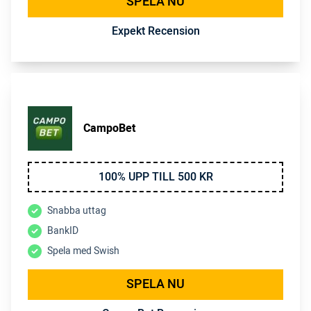
SPELA NU
Expekt Recension
CampoBet
100% UPP TILL 500 KR
Snabba uttag
BankID
Spela med Swish
SPELA NU