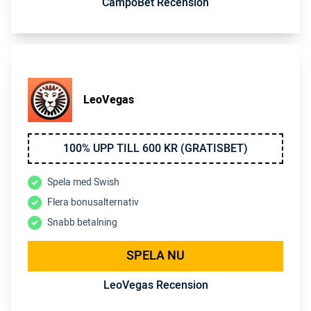
CampoBet Recension
LeoVegas
100% UPP TILL 600 KR (GRATISBET)
Spela med Swish
Flera bonusalternativ
Snabb betalning
SPELA NU
LeoVegas Recension