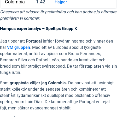
Colombia
1.42
Hajper
Observera att oddsen är preliminära och kan ändras ju närmare
premiären vi kommer.
Hampus expertanalys – Speltips Grupp K
Jag tippar att
Portugal
infriar förväntningarna och vinner den
här
VM gruppen
. Med ett av Europas absolut lyxigaste
spelarmaterial, anfört av pjäser som Bruno Fernandes,
Bernardo Silva och Rafael Leão, har de en kreativitet och
bredd som blir otroligt svårstoppad. De tar förstaplatsen via sin
tunga rutin.
Som
grupptvåa väljer jag Colombia.
De har visat ett ursinnigt
starkt kollektiv under de senaste åren och kombinerar ett
stenhårt sydamerikanskt duellspel med blixtsnabb offensiv
spets genom Luis Díaz. De kommer att ge Portugal en rejäl
fajt, men säkrar avancemanget stabilt.