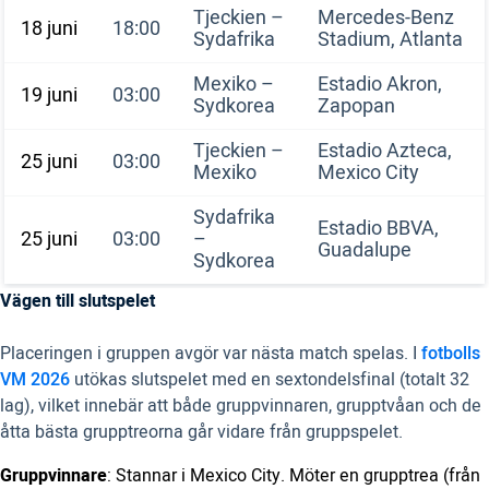
Tjeckien –
Mercedes-Benz
18 juni
18:00
Sydafrika
Stadium, Atlanta
Mexiko –
Estadio Akron,
19 juni
03:00
Sydkorea
Zapopan
Tjeckien –
Estadio Azteca,
25 juni
03:00
Mexiko
Mexico City
Sydafrika
Estadio BBVA,
25 juni
03:00
–
Guadalupe
Sydkorea
Vägen till slutspelet
Placeringen i gruppen avgör var nästa match spelas. I
fotbolls
VM 2026
utökas slutspelet med en sextondelsfinal (totalt 32
lag), vilket innebär att både gruppvinnaren, grupptvåan och de
åtta bästa grupptreorna går vidare från gruppspelet.
Gruppvinnare
: Stannar i Mexico City. Möter en grupptrea (från