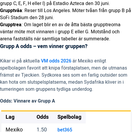
grupp C, E, F, H eller I) på Estadio Azteca den 30 juni.
Grupptvåa
: Reser till Los Angeles. Möter tvåan från grupp B på
SoFi Stadium den 28 juni.
Grupptrea
: Om laget blir en av de åtta bästa grupptreorna
väntar möte mot vinnaren i grupp E eller G. Motstånd och
arena fastställs när samtliga tabeller är summerade.
Grupp A odds – vem vinner gruppen?
Kikar vi på aktuella
VM odds 2026
är Mexiko enligt
spelbolagen favorit att knipa förstaplatsen, men de utmanas
främst av Tjeckien. Sydkorea ses som en farlig outsider som
kan hota om slutspelsplatserna, medan Sydafrika kliver in i
turneringen som gruppens tydliga underdog.
Odds: Vinnare av Grupp A
Lag
Odds
Spelbolag
Mexiko
1.50
bet365