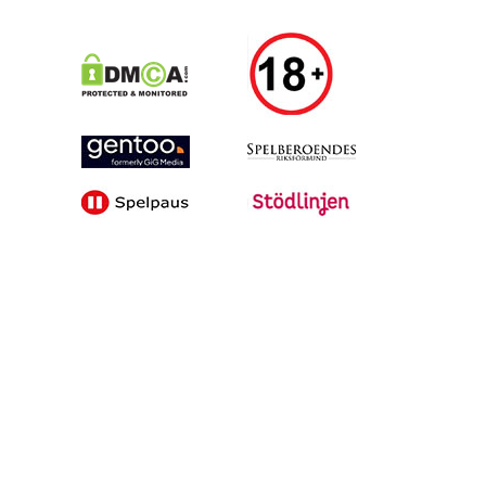
Alla tips är granskade & givna i god anda, men vinster är inte
garanterade | Oddsen är hämtade under skrivande stund, men
kan ändras inför matchstarten | 18+ gäller för spel | Regler &