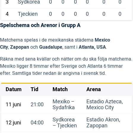
3
Sydkorea
0
0
0
0
0
0
4
Tjeckien
0
0
0
0
0
0
Spelschema och Arenor i Grupp A
Matcherna spelas i de mexikanska städerna
Mexico
City
,
Zapopan
och
Guadalupe
, samt i
Atlanta, USA
.
Räkna med sena kvällar och nätter om du ska följa matcherna.
Mexiko ligger 8 timmar efter Sverige och Atlanta 6 timmar
efter. Samtliga tider nedan är angivna i svensk tid.
Datum
Tid
Match
Arena
Mexiko –
Estadio Azteca,
11 juni
21:00
Sydafrika
Mexico City
Sydkorea
Estadio Akron,
12 juni
04:00
– Tjeckien
Zapopan