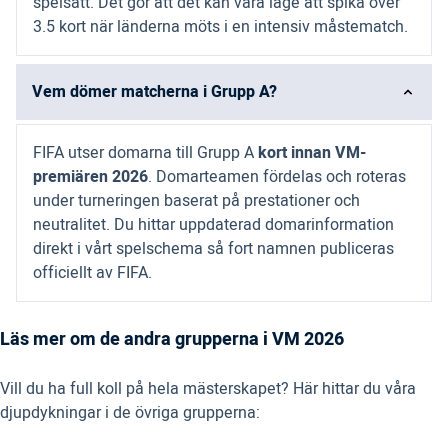
spelsätt. Det gör att det kan vara läge att spika över
3.5 kort när länderna möts i en intensiv måstematch.
Vem dömer matcherna i Grupp A?
FIFA utser domarna till Grupp A
kort innan VM-
premiären 2026
. Domarteamen fördelas och roteras
under turneringen baserat på prestationer och
neutralitet. Du hittar uppdaterad domarinformation
direkt i vårt spelschema så fort namnen publiceras
officiellt av FIFA.
Läs mer om de andra grupperna i VM 2026
Vill du ha full koll på hela mästerskapet? Här hittar du våra
djupdykningar i de övriga grupperna: