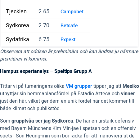
Tjeckien
2.65
Campobet
Sydkorea
2.70
Betsafe
Sydafrika
6.75
Expekt
Observera att oddsen är preliminära och kan ändras ju närmare
premiären vi kommer.
Hampus expertanalys – Speltips Grupp A
Tittar vi på turneringens olika
VM grupper
tippar jag att
Mexiko
utnyttjar sin hemmaplansfördel på Estadio Azteca och
vinner
just den här. vilket ger dem en unik fördel när det kommer till
både klimat och publikstöd.
Som
grupptvåa ser jag Sydkorea
. De har en urstark defensiv
med Bayern Münchens Kim Min-jae i spetsen och en offensiv
spets i Son Heung-min som bör räcka för att manövrera ut de