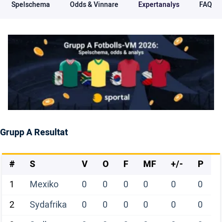
Spelschema
Odds & Vinnare
Expertanalys
FAQ
Grupp A Resultat
#
S
V
O
F
MF
+/-
P
1
Mexiko
0
0
0
0
0
0
2
Sydafrika
0
0
0
0
0
0