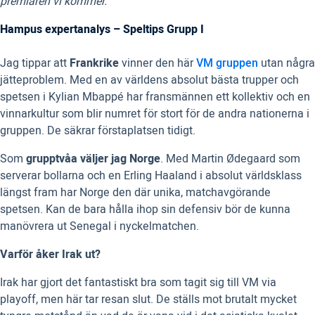
premiären vi kommer.
Hampus expertanalys – Speltips Grupp I
Jag tippar att
Frankrike
vinner den här
VM gruppen
utan några
jätteproblem. Med en av världens absolut bästa trupper och
spetsen i Kylian Mbappé har fransmännen ett kollektiv och en
vinnarkultur som blir numret för stort för de andra nationerna i
gruppen. De säkrar förstaplatsen tidigt.
Som
grupptvåa väljer jag Norge
. Med Martin Ødegaard som
serverar bollarna och en Erling Haaland i absolut världsklass
längst fram har Norge den där unika, matchavgörande
spetsen. Kan de bara hålla ihop sin defensiv bör de kunna
manövrera ut Senegal i nyckelmatchen.
Varför åker Irak ut?
Irak har gjort det fantastiskt bra som tagit sig till VM via
playoff, men här tar resan slut. De ställs mot brutalt mycket