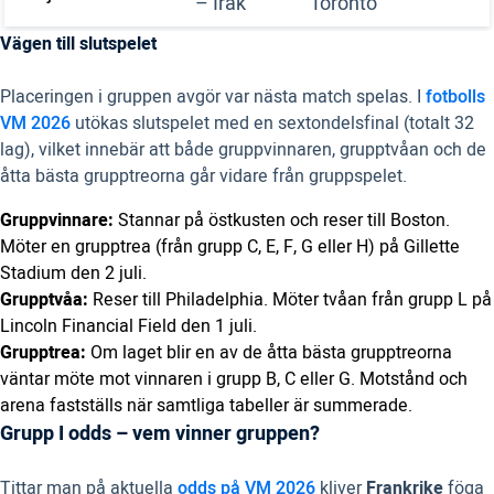
– Irak
Toronto
Vägen till slutspelet
Placeringen i gruppen avgör var nästa match spelas. I
fotbolls
VM 2026
utökas slutspelet med en sextondelsfinal (totalt 32
lag), vilket innebär att både gruppvinnaren, grupptvåan och de
åtta bästa grupptreorna går vidare från gruppspelet.
Gruppvinnare:
Stannar på östkusten och reser till Boston.
Möter en grupptrea (från grupp C, E, F, G eller H) på Gillette
Stadium den 2 juli.
Grupptvåa:
Reser till Philadelphia. Möter tvåan från grupp L på
Lincoln Financial Field den 1 juli.
Grupptrea:
Om laget blir en av de åtta bästa grupptreorna
väntar möte mot vinnaren i grupp B, C eller G. Motstånd och
arena fastställs när samtliga tabeller är summerade.
Grupp I odds – vem vinner gruppen?
Tittar man på aktuella
odds på VM 2026
kliver
Frankrike
föga