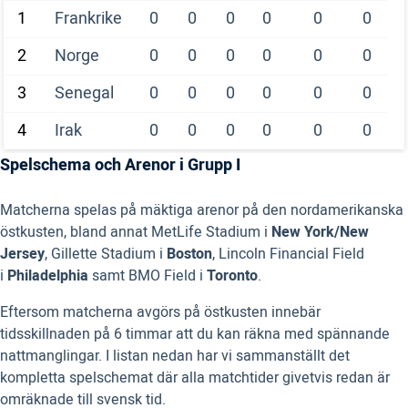
1
Frankrike
0
0
0
0
0
0
2
Norge
0
0
0
0
0
0
3
Senegal
0
0
0
0
0
0
4
Irak
0
0
0
0
0
0
Spelschema och Arenor i Grupp I
Matcherna spelas på mäktiga arenor på den nordamerikanska
östkusten, bland annat MetLife Stadium i
New York/New
Jersey
, Gillette Stadium i
Boston
, Lincoln Financial Field
i
Philadelphia
samt BMO Field i
Toronto
.
Eftersom matcherna avgörs på östkusten innebär
tidsskillnaden på 6 timmar att du kan räkna med spännande
nattmanglingar. I listan nedan har vi sammanställt det
kompletta spelschemat där alla matchtider givetvis redan är
omräknade till svensk tid.