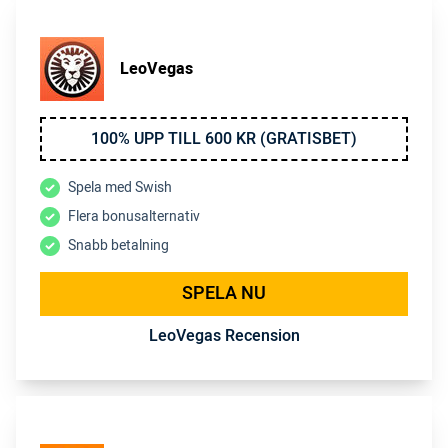
LeoVegas
100% UPP TILL 600 KR (GRATISBET)
Spela med Swish
Flera bonusalternativ
Snabb betalning
SPELA NU
LeoVegas Recension