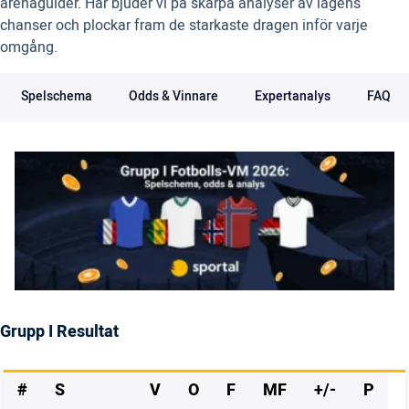
arenaguider. Här bjuder vi på skarpa analyser av lagens
chanser och plockar fram de starkaste dragen inför varje
omgång.
Spelschema
Odds & Vinnare
Expertanalys
FAQ
Grupp I Resultat
#
S
V
O
F
MF
+/-
P