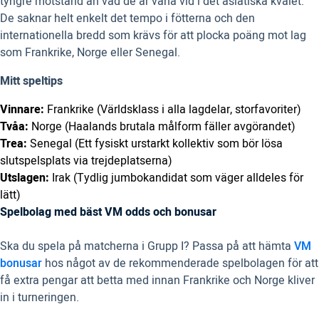
tyngre motstånd än vad de är vana vid i det asiatiska kvalet.
De saknar helt enkelt det tempo i fötterna och den
internationella bredd som krävs för att plocka poäng mot lag
som Frankrike, Norge eller Senegal.
Mitt speltips
Vinnare:
Frankrike (Världsklass i alla lagdelar, storfavoriter)
Tvåa:
Norge (Haalands brutala målform fäller avgörandet)
Trea:
Senegal (Ett fysiskt urstarkt kollektiv som bör lösa
slutspelsplats via trejdeplatserna)
Utslagen:
Irak (Tydlig jumbokandidat som väger alldeles för
lätt)
Spelbolag med bäst VM odds och bonusar
Ska du spela på matcherna i Grupp I? Passa på att hämta
VM
bonusar
hos något av de rekommenderade spelbolagen för att
få extra pengar att betta med innan Frankrike och Norge kliver
in i turneringen.