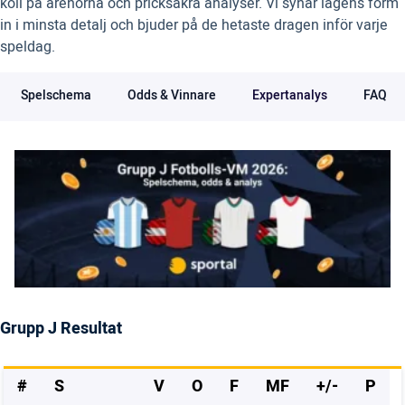
koll på arenorna och pricksäkra analyser. Vi synar lagens form
in i minsta detalj och bjuder på de hetaste dragen inför varje
speldag.
Spelschema
Odds & Vinnare
Expertanalys
FAQ
Grupp J Resultat
#
S
V
O
F
MF
+/-
P