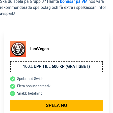
Ska du spela på Grupp J? Hämta
bonusar på VM
hos våra
rekommenderade spelbolag och få extra i spelkassan inför
avspark!
LeoVegas
100% UPP TILL 600 KR (GRATISBET)
Spela med Swish
Flera bonusalternativ
Snabb betalning
SPELA NU