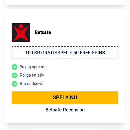
Betsafe
100 KR GRATISSPEL + 50 FREE SPINS
Snygg spelsida
Roliga intiativ
Bra oddsnivå
SPELA NU
Betsafe Recension