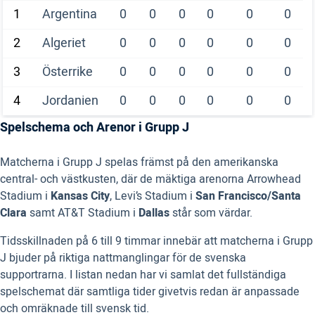
1
Argentina
0
0
0
0
0
0
2
Algeriet
0
0
0
0
0
0
3
Österrike
0
0
0
0
0
0
4
Jordanien
0
0
0
0
0
0
Spelschema och Arenor i Grupp J
Matcherna i Grupp J spelas främst på den amerikanska
central- och västkusten, där de mäktiga arenorna Arrowhead
Stadium i
Kansas City
, Levi’s Stadium i
San Francisco/Santa
Clara
samt AT&T Stadium i
Dallas
står som värdar.
Tidsskillnaden på 6 till 9 timmar innebär att matcherna i Grupp
J bjuder på riktiga nattmanglingar för de svenska
supportrarna. I listan nedan har vi samlat det fullständiga
spelschemat där samtliga tider givetvis redan är anpassade
och omräknade till svensk tid.