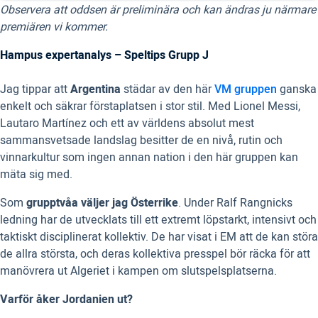
Observera att oddsen är preliminära och kan ändras ju närmare
premiären vi kommer.
Hampus expertanalys – Speltips Grupp J
Jag tippar att
Argentina
städar av den här
VM gruppen
ganska
enkelt och säkrar förstaplatsen i stor stil. Med Lionel Messi,
Lautaro Martínez och ett av världens absolut mest
sammansvetsade landslag besitter de en nivå, rutin och
vinnarkultur som ingen annan nation i den här gruppen kan
mäta sig med.
Som
grupptvåa väljer jag Österrike
. Under Ralf Rangnicks
ledning har de utvecklats till ett extremt löpstarkt, intensivt och
taktiskt disciplinerat kollektiv. De har visat i EM att de kan störa
de allra största, och deras kollektiva presspel bör räcka för att
manövrera ut Algeriet i kampen om slutspelsplatserna.
Varför åker Jordanien ut?