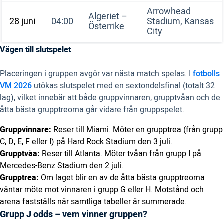
Arrowhead
Algeriet –
28 juni
04:00
Stadium, Kansas
Österrike
City
Vägen till slutspelet
Placeringen i gruppen avgör var nästa match spelas. I
fotbolls
VM 2026
utökas slutspelet med en sextondelsfinal (totalt 32
lag), vilket innebär att både gruppvinnaren, grupptvåan och de
åtta bästa grupptreorna går vidare från gruppspelet.
Gruppvinnare:
Reser till Miami. Möter en grupptrea (från grupp
C, D, E, F eller I) på Hard Rock Stadium den 3 juli.
Grupptvåa:
Reser till Atlanta. Möter tvåan från grupp I på
Mercedes-Benz Stadium den 2 juli.
Grupptrea:
Om laget blir en av de åtta bästa grupptreorna
väntar möte mot vinnaren i grupp G eller H. Motstånd och
arena fastställs när samtliga tabeller är summerade.
Grupp J odds – vem vinner gruppen?