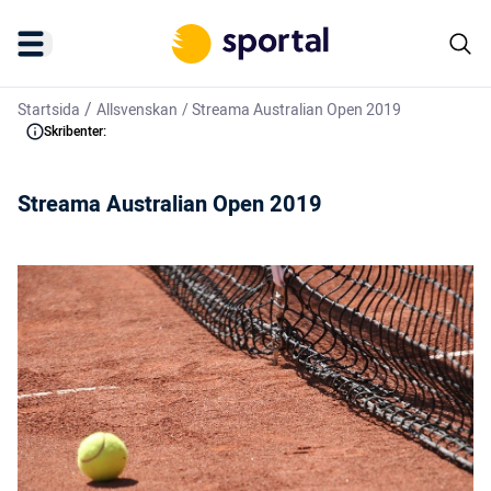
/
Startsida
Allsvenskan
/
Streama Australian Open 2019
Skribenter:
Streama Australian Open 2019