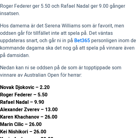
Roger Federer ger 5.50 och Rafael Nadal ger 9.00 gånger
insatsen.
Hos damerna är det Serena Williams som är favorit, men
oddsen går för tillfället inte att spela på. Det väntas
uppdateras snart, och går ni in på
Bet365
personligen inom de
kommande dagarna ska det nog gå att spela på vinnare även
på damsidan.
Nedan kan ni se oddsen på de som är topptippade som
vinnare av Australian Open för herrar:
Novak Djokovic – 2.20
Roger Federer – 5.50
Rafael Nadal – 9.90
Alexander Zverev – 13.00
Karen Khachanov – 26.00
Marin Cilic – 26.00
Kei Nishikori – 26.00