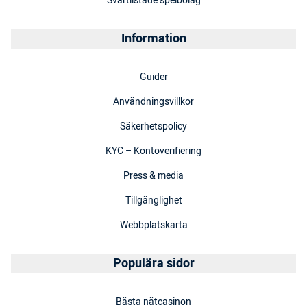
Svartlistade spelbolag
Information
Guider
Användningsvillkor
Säkerhetspolicy
KYC – Kontoverifiering
Press & media
Tillgänglighet
Webbplatskarta
Populära sidor
Bästa nätcasinon