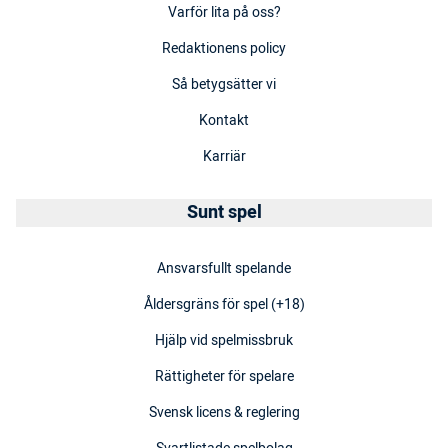
Varför lita på oss?
Redaktionens policy
Så betygsätter vi
Kontakt
Karriär
Sunt spel
Ansvarsfullt spelande
Åldersgräns för spel (+18)
Hjälp vid spelmissbruk
Rättigheter för spelare
Svensk licens & reglering