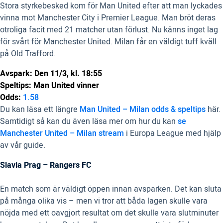
Stora styrkebesked kom för Man United efter att man lyckades
vinna mot Manchester City i Premier League. Man bröt deras
otroliga facit med 21 matcher utan förlust. Nu känns inget lag
för svårt för Manchester United. Milan får en väldigt tuff kväll
på Old Trafford.
Avspark: Den 11/3, kl. 18:55
Speltips: Man United vinner
Odds:
1.58
Du kan läsa ett längre
Man United – Milan odds & speltips
här.
Samtidigt så kan du även läsa mer om hur du kan
se
Manchester United – Milan stream
i Europa League med hjälp
av vår guide.
Slavia Prag – Rangers FC
En match som är väldigt öppen innan avsparken. Det kan sluta
på många olika vis – men vi tror att båda lagen skulle vara
nöjda med ett oavgjort resultat om det skulle vara slutminuter