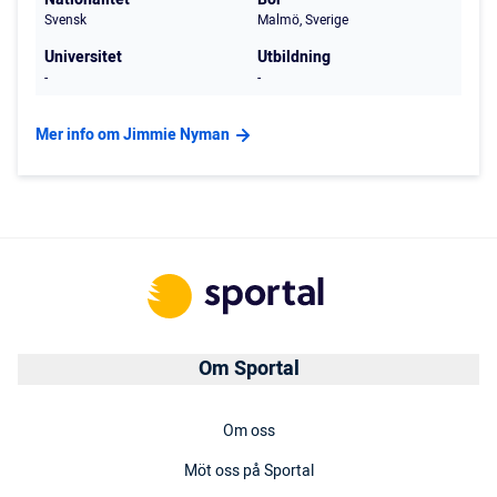
Svensk
Malmö, Sverige
Universitet
Utbildning
-
-
Mer info om Jimmie Nyman
Om Sportal
Om oss
Möt oss på Sportal