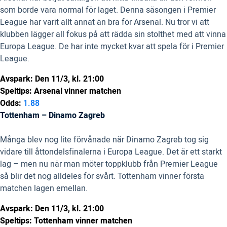
som borde vara normal för laget. Denna säsongen i Premier
League har varit allt annat än bra för Arsenal. Nu tror vi att
klubben lägger all fokus på att rädda sin stolthet med att vinna
Europa League. De har inte mycket kvar att spela för i Premier
League.
Avspark: Den 11/3, kl. 21:00
Speltips: Arsenal vinner matchen
Odds:
1.88
Tottenham – Dinamo Zagreb
Många blev nog lite förvånade när Dinamo Zagreb tog sig
vidare till åttondelsfinalerna i Europa League. Det är ett starkt
lag – men nu när man möter toppklubb från Premier League
så blir det nog alldeles för svårt. Tottenham vinner första
matchen lagen emellan.
Avspark: Den 11/3, kl. 21:00
Speltips: Tottenham vinner matchen