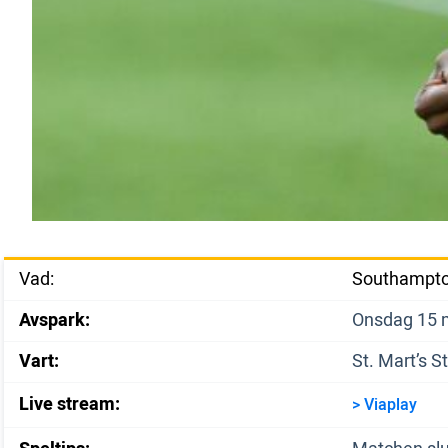
Vad:
Southampton
Avspark:
Onsdag 15 m
Vart:
St. Mart’s 
Live stream:
> Viaplay