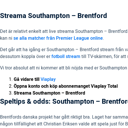
Streama Southampton – Brentford
Det är relativt enkelt att live streama Southampton – Brentford
kan ni
se alla matcher från Premier League online
.
Det går att ha igång er Southampton – Brentford stream från val
dessutom koppla över er
fotboll stream
till TV-skärmen, för att
Vi tror absolut att ni kommer att bli nöjda med er Southampton 
Gå vidare till
Viaplay
Öppna konto och köp abonnemanget Viaplay Total
Streama Southampton – Brentford
Speltips & odds: Southampton – Brentfo
Brentfords danska projekt har gått riktigt bra. Laget har sam
någon tillfällighet att Christian Eriksen valde att spela just för