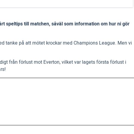
 speltips till matchen, såväl som information om hur ni gör
 med tanke på att mötet krockar med Champions League. Men vi
från förlust mot Everton, vilket var lagets första förlust i
rs!