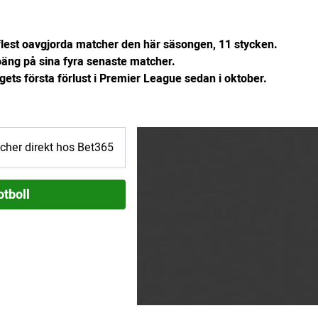
flest oavgjorda matcher den här säsongen, 11 stycken.
oäng på sina fyra senaste matcher.
gets första förlust i Premier League sedan i oktober.
her direkt hos Bet365
otboll