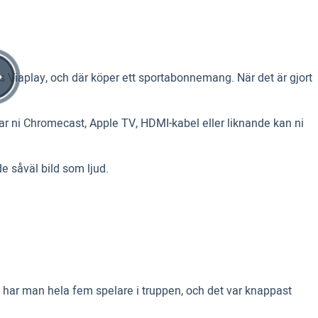
os Viaplay, och där köper ett sportabonnemang. När det är gjort
Har ni Chromecast, Apple TV, HDMI-kabel eller liknande kan ni
e såväl bild som ljud.
 har man hela fem spelare i truppen, och det var knappast