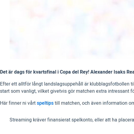
Det är dags för kvartsfinal i Copa del Rey! Alexander Isaks Real
Efter ett alltför långt landslagsuppehåll är klubblagsfotbollen 
start som vanligt, vilket givetvis gör matchen extra intressant f
Här finner ni vårt
speltips
till matchen, och även information om 
Streaming kräver finansierat spelkonto, eller att ha placera