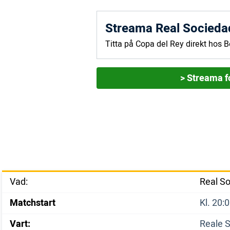
Streama Real Sociedad 
Titta på Copa del Rey direkt hos 
> Streama f
Vad:
Real So
Matchstart
Kl. 20:
Vart:
Reale 