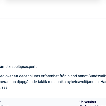
ämsta speltipsexperter.
 med över ett decenniums erfarenhet från bland annat Sundsval
inerar han djupgående taktik med unika nyhetsavslöjanden. Han
klass
r
Universitet