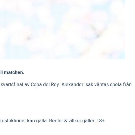
ill matchen.
i kvartsfinal av Copa del Rey. Alexander Isak väntas spela från
striktioner kan gälla. Regler & villkor gäller. 18+