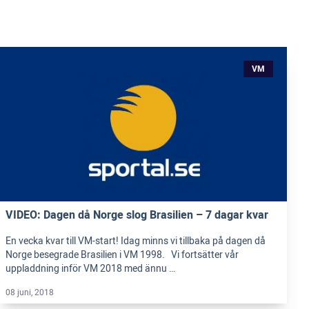
VM
VIDEO: Dagen då Norge slog Brasilien – 7 dagar kvar
En vecka kvar till VM-start! Idag minns vi tillbaka på dagen då
Norge besegrade Brasilien i VM 1998. Vi fortsätter vår
uppladdning inför VM 2018 med ännu …
08 juni, 2018