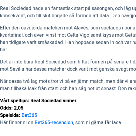
Real Sociedad hade en fantastisk start på säsongen, och låg 
konsekvent, och till slut började så formen att dala. Den oavg
Efter den oavgjorda matchen mot Alavés, som spelades i början 
kvartsfinal, och även vinst mot Celta Vigo samt kryss mot Geta
han tidigare varit småskadad. Han hoppade sedan in och var nära
här.
Det är inte bara Real Sociedad som hittat formen på senare tid,
mot Sevilla har dessa matcher dock varit mot ganska svagt mo
När dessa två lag möts tror vi på en jämn match, men där vi ana
man tillbaka Isak från start, och han såg het ut senast. Den raka
Vårt speltips: Real Sociedad vinner
Odds: 2,05
Spelsida:
Bet365
Här finner ni en
Bet365-recension
, som ni gärna får läsa.