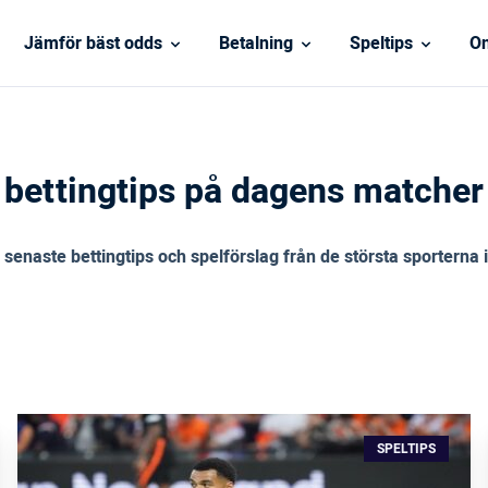
Jämför bäst odds
Betalning
Speltips
On
s bettingtips på dagens matcher
senaste bettingtips och spelförslag från de största sporterna i
SPELTIPS