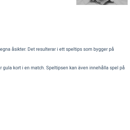
 egna åsikter. Det resulterar i ett speltips som bygger på
ler gula kort i en match. Speltipsen kan även innehålla spel på