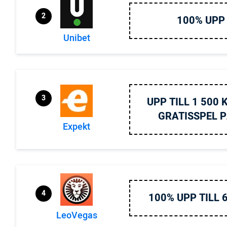
2
100% UPP 
Unibet
3
UPP TILL 1 500 K
GRATISSPEL P
Expekt
4
100% UPP TILL 
LeoVegas