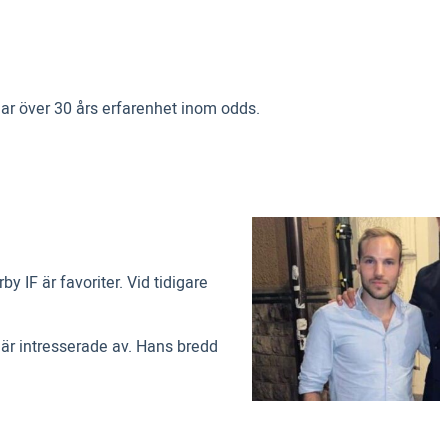
har över 30 års erfarenhet inom odds.
 IF är favoriter. Vid tidigare
 är intresserade av. Hans bredd