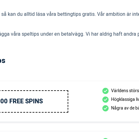
så kan du alltid läsa våra bettingtips gratis. Vår ambition är inte
gga våra speltips under en betalvägg. Vi har aldrig haft andra pl
ps
Världens störs
Högklassiga li
100 FREE SPINS
Några av de b