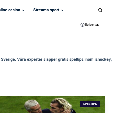
line casino
Streama sport
Skribenter:
 Sverige. Våra experter släpper gratis speltips inom ishockey,
SPELTIPS