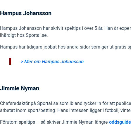
Hampus Johansson
Hampus Johansson har skrivit speltips i över 5 år. Han är expert
ihärdigt hos Sportal.se.
Hampus har tidigare jobbat hos andra sidor som ger ut gratis s
> Mer om Hampus Johansson
Jimmie Nyman
Chefsredaktör på Sportal.se som ibland rycker in för att public
arbetat inom sport/betting. Hans intressen ligger i fotboll, vint
Förutom speltips – så skriver Jimmie Nyman längre
oddsguide