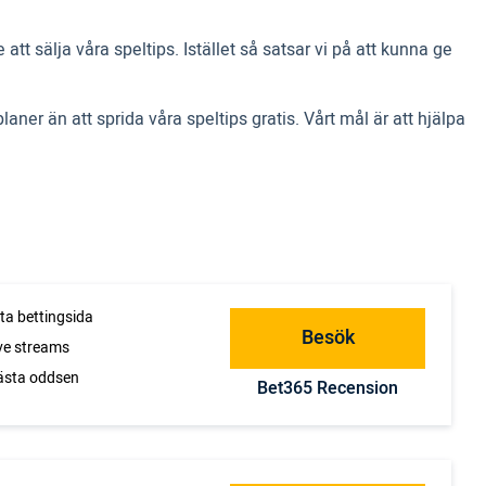
 att sälja våra speltips. Istället så satsar vi på att kunna ge
aner än att sprida våra speltips gratis. Vårt mål är att hjälpa
ta bettingsida
Besök
ve streams
ästa oddsen
Bet365 Recension