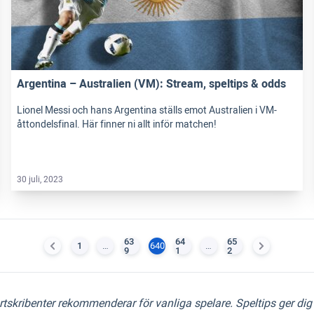
Argentina – Australien (VM): Stream, speltips & odds
Lionel Messi och hans Argentina ställs emot Australien i VM-
åttondelsfinal. Här finner ni allt inför matchen!
30 juli, 2023
63
64
65
1
…
640
…
9
1
2
tskribenter rekommenderar för vanliga spelare. Speltips ger dig o