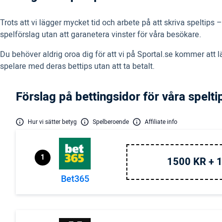
Trots att vi lägger mycket tid och arbete på att skriva speltips – 
spelförslag utan att garanetera vinster för våra besökare.
Du behöver aldrig oroa dig för att vi på Sportal.se kommer att lä
spelare med deras bettips utan att ta betalt.
Förslag på bettingsidor för våra spelti
Hur vi sätter betyg
Spelberoende
Affiliate info
1
1500 KR + 
Bet365