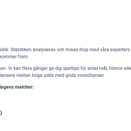
tatistik. Statstiken analyseras och mixas ihop med våra experters
r kommer fram.
elen. Vi kan flera gånger ge dig speltips för antal mål, hörnor el
 balansera mellan höga odds med goda vinstchanser.
å dagens matcher:
)