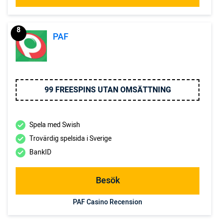
8
PAF
99 FREESPINS UTAN OMSÄTTNING
Spela med Swish
Trovärdig spelsida i Sverige
BankID
Besök
PAF Casino Recension