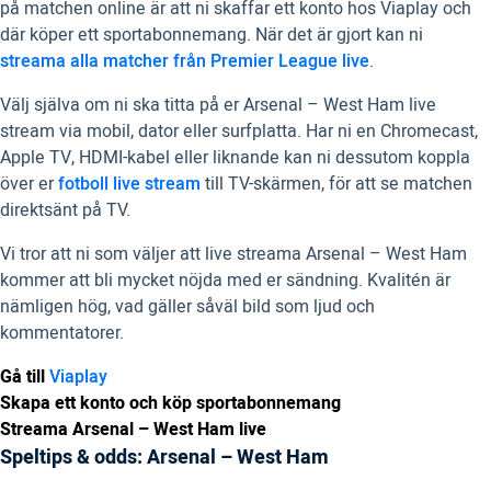
på matchen online är att ni skaffar ett konto hos Viaplay och
där köper ett sportabonnemang. När det är gjort kan ni
streama alla matcher från Premier League live
.
Välj själva om ni ska titta på er Arsenal – West Ham live
stream via mobil, dator eller surfplatta. Har ni en Chromecast,
Apple TV, HDMI-kabel eller liknande kan ni dessutom koppla
över er
fotboll live stream
till TV-skärmen, för att se matchen
direktsänt på TV.
Vi tror att ni som väljer att live streama Arsenal – West Ham
kommer att bli mycket nöjda med er sändning. Kvalitén är
nämligen hög, vad gäller såväl bild som ljud och
kommentatorer.
Gå till
Viaplay
Skapa ett konto och köp sportabonnemang
Streama Arsenal – West Ham live
Speltips & odds: Arsenal – West Ham