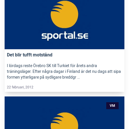
Det blir tufft motstånd
I lördags reste Örebro SK till Turkiet för årets andra
träningsläger. Efter några dagar i Finland är det nu dags att sipa
formen ytterligare på sydligare breddgr …
22 februari, 2012
VM