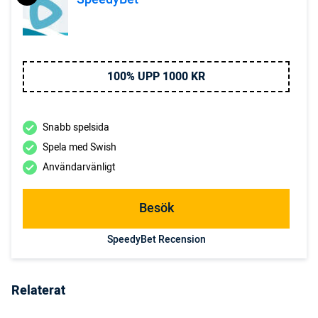
100% UPP 1000 KR
Snabb spelsida
Spela med Swish
Användarvänligt
Besök
SpeedyBet Recension
Relaterat