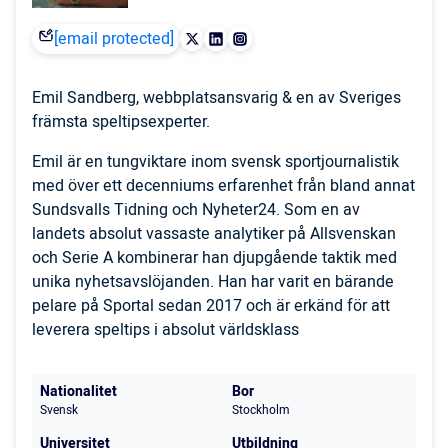
[email protected]
Emil Sandberg, webbplatsansvarig & en av Sveriges
främsta speltipsexperter.
Emil är en tungviktare inom svensk sportjournalistik
med över ett decenniums erfarenhet från bland annat
Sundsvalls Tidning och Nyheter24. Som en av
landets absolut vassaste analytiker på Allsvenskan
och Serie A kombinerar han djupgående taktik med
unika nyhetsavslöjanden. Han har varit en bärande
pelare på Sportal sedan 2017 och är erkänd för att
leverera speltips i absolut världsklass
Nationalitet
Bor
Svensk
Stockholm
Universitet
Utbildning