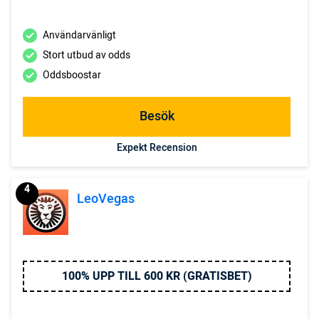
Användarvänligt
Stort utbud av odds
Oddsboostar
Besök
Expekt Recension
4
LeoVegas
100% UPP TILL 600 KR (GRATISBET)