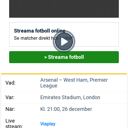
Streama fotboll online
Se matcher direkt hos Unibet
> Streama fotboll
Arsenal – West Ham, Premier
Vad:
League
Var:
Emirates Stadium, London
När:
Kl. 21:00, 26 december
Live
Viaplay
stream: