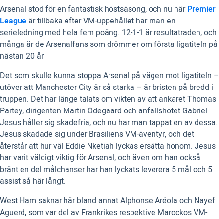
Arsenal stod för en fantastisk höstsäsong, och nu när
Premier
League
är tillbaka efter VM-uppehållet har man en
serieledning med hela fem poäng. 12-1-1 är resultatraden, och
många är de Arsenalfans som drömmer om första ligatiteln på
nästan 20 år.
Det som skulle kunna stoppa Arsenal på vägen mot ligatiteln –
utöver att Manchester City är så starka – är bristen på bredd i
truppen. Det har länge talats om vikten av att ankaret Thomas
Partey, dirigenten Martin Ödegaard och anfallshotet Gabriel
Jesus håller sig skadefria, och nu har man tappat en av dessa.
Jesus skadade sig under Brasiliens VM-äventyr, och det
återstår att hur väl Eddie Nketiah lyckas ersätta honom. Jesus
har varit väldigt viktig för Arsenal, och även om han också
bränt en del målchanser har han lyckats leverera 5 mål och 5
assist så här långt.
West Ham saknar här bland annat Alphonse Aréola och Nayef
Aguerd, som var del av Frankrikes respektive Marockos VM-