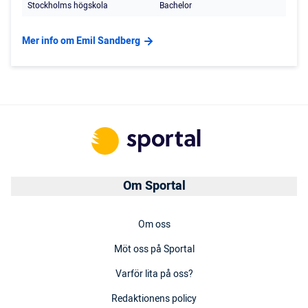
Stockholms högskola
Bachelor
Mer info om Emil Sandberg
Om Sportal
Om oss
Möt oss på Sportal
Varför lita på oss?
Redaktionens policy