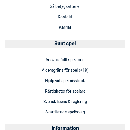
Så betygsätter vi
Kontakt
Karriär
Sunt spel
Ansvarsfullt spelande
Åldersgräns för spel (+18)
Hjälp vid spelmissbruk
Rättigheter för spelare
Svensk licens & reglering
Svartlistade spelbolag
Information