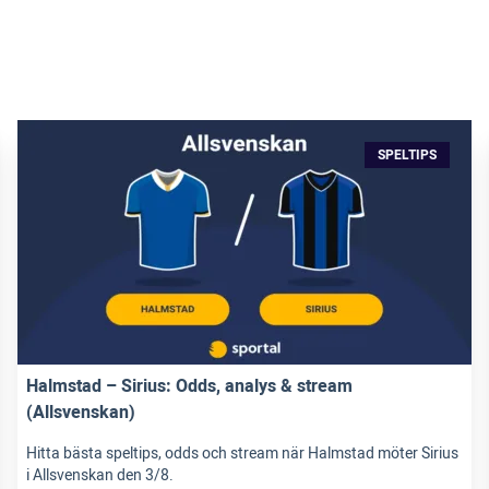
SPELTIPS
Halmstad – Sirius: Odds, analys & stream
(Allsvenskan)
Hitta bästa speltips, odds och stream när Halmstad möter Sirius
i Allsvenskan den 3/8.