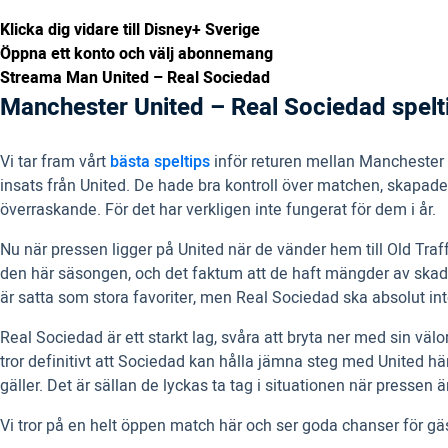
Klicka dig vidare till
Disney+ Sverige
Öppna ett konto och välj abonnemang
Streama Man United – Real Sociedad
Manchester United – Real Sociedad spelt
Vi tar fram vårt
bästa speltips
inför returen mellan Manchester U
insats från United. De hade bra kontroll över matchen, skapade
överraskande. För det har verkligen inte fungerat för dem i år.
Nu när pressen ligger på United när de vänder hem till Old Tr
den här säsongen, och det faktum att de haft mängder av skador
är satta som stora favoriter, men Real Sociedad ska absolut in
Real Sociedad är ett starkt lag, svåra att bryta ner med sin vä
tror definitivt att Sociedad kan hålla jämna steg med United hä
gäller. Det är sällan de lyckas ta tag i situationen när pressen ä
Vi tror på en helt öppen match här och ser goda chanser för gäst