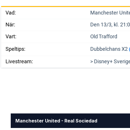
Vad:
Manchester Unit
När:
Den 13/3, kl. 21:
Vart:
Old Trafford
Speltips:
Dubbelchans X2
Livestream:
> Disney+ Sverig