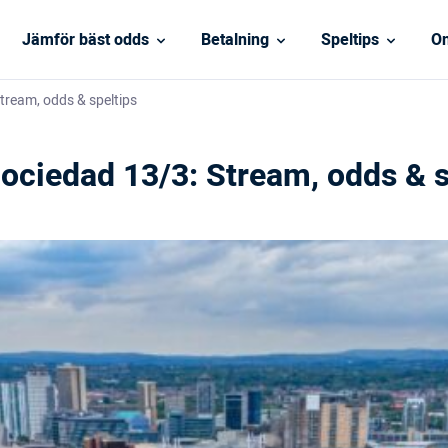
Jämför bäst odds
Betalning
Speltips
On
tream, odds & speltips
ociedad 13/3: Stream, odds & s