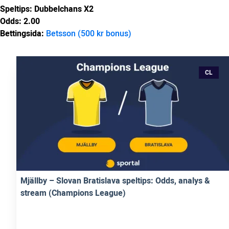
Speltips: Dubbelchans X2
Odds: 2.00
Bettingsida:
Betsson (500 kr bonus)
CL
Mjällby – Slovan Bratislava speltips: Odds, analys &
stream (Champions League)