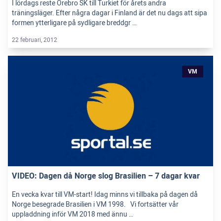
I lördags reste Örebro SK till Turkiet för årets andra
träningsläger. Efter några dagar i Finland är det nu dags att sipa
formen ytterligare på sydligare breddgr …
22 februari, 2012
VM
VIDEO: Dagen då Norge slog Brasilien – 7 dagar kvar
En vecka kvar till VM-start! Idag minns vi tillbaka på dagen då
Norge besegrade Brasilien i VM 1998. Vi fortsätter vår
uppladdning inför VM 2018 med ännu …