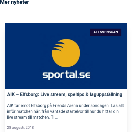
Mer nyheter
ALLSVENSKAN
AIK – Elfsborg: Live stream, speltips & laguppställning
AIK tar emot Elfsborg på Friends Arena under söndagen. Läs allt
inför matchen här, från väntade startelvor till hur du hittar din
live stream till matchen. Ti …
28 augusti, 2018