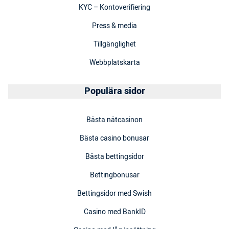
KYC – Kontoverifiering
Press & media
Tillgänglighet
Webbplatskarta
Populära sidor
Bästa nätcasinon
Bästa casino bonusar
Bästa bettingsidor
Bettingbonusar
Bettingsidor med Swish
Casino med BankID