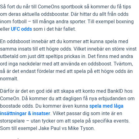
Så fort du når till ComeOns sportbook så kommer du få tips
om deras aktuella oddsboostar. Där hittar du allt från odds
inom fotboll – till många andra sporter. Till exempel boxning
eller
UFC odds
som i det här fallet.
En oddsboost innebär att du kommer att kunna spela med
samma insats till ett högre odds. Vilket innebär en större vinst
utbetald om just ditt speltips prickas in. Det finns med andra
ord inga nackdelar med att använda en oddsboost. Tvärtom,
så är det endast fördelar med att spela på ett högre odds än
normalt.
Därför är det en god idé att skapa ett konto med BankID hos
ComeOn. Då kommer du att dagligen få nya erbjudanden om
boostade odds. Du kommer även kunna
spela med låga
insättningar & insatser
. Vilket passar dig som inte är en
storspelare – utan tycker om att spela på specifika events.
Som till exempel Jake Paul vs Mike Tyson.