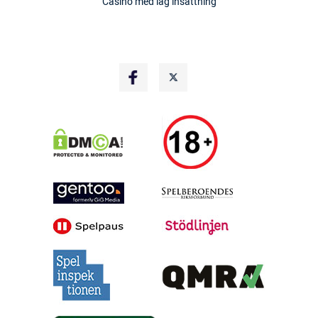
Casino med låg insättning