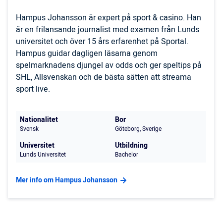
Hampus Johansson är expert på sport & casino. Han
är en frilansande journalist med examen från Lunds
universitet och över 15 års erfarenhet på Sportal.
Hampus guidar dagligen läsarna genom
spelmarknadens djungel av odds och ger speltips på
SHL, Allsvenskan och de bästa sätten att streama
sport live.
Nationalitet
Bor
Svensk
Göteborg, Sverige
Universitet
Utbildning
Lunds Universitet
Bachelor
Mer info om Hampus Johansson