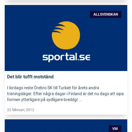
ALLSVENSKAN
Det blir tufft motstånd
I lördags reste Örebro SK till Turkiet för årets andra
träningsläger. Efter några dagar i Finland är det nu dags att sipa
formen ytterligare på sydligare breddgr …
22 februari, 2012
VM