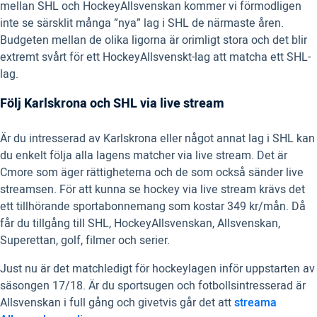
mellan SHL och HockeyAllsvenskan kommer vi förmodligen
inte se särsklit många ”nya” lag i SHL de närmaste åren.
Budgeten mellan de olika ligorna är orimligt stora och det blir
extremt svårt för ett HockeyAllsvenskt-lag att matcha ett SHL-
lag.
Följ Karlskrona och SHL via live stream
Är du intresserad av Karlskrona eller något annat lag i SHL kan
du enkelt följa alla lagens matcher via live stream. Det är
Cmore som äger rättigheterna och de som också sänder live
streamsen. För att kunna se hockey via live stream krävs det
ett tillhörande sportabonnemang som kostar 349 kr/mån. Då
får du tillgång till SHL, HockeyAllsvenskan, Allsvenskan,
Superettan, golf, filmer och serier.
Just nu är det matchledigt för hockeylagen inför uppstarten av
säsongen 17/18. Är du sportsugen och fotbollsintresserad är
Allsvenskan i full gång och givetvis går det att
streama