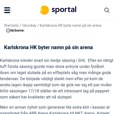
/
Startsida
Ishockey
/
Karlskrona HK byter namn på sin arena
Skribenter:
Karlskrona HK byter namn på sin arena
Karlskrona inleder snart sin tredje säsong i SHL. Efter en riktigt
tuff första säsong gjorde man stora avtryck under fjolåret.
Även om laget slutade på en elfteplats såg man många goda
tendenser. De började väldigt starkt men efter jul kom de
andra lagen ikapp samtidigt som de gick ner sig ett par nivåer.
Inför säsongen 17/18 ställer de ett intressant lag på pappret
som säkert har kvaliteter att nå slutspel.
Men en annan nyhet som genererar lite extra klirr i kassan är
namnbytet från ABB Arena Karlskrona till NKT Arena. Avtalet