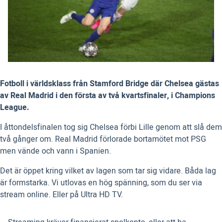
Fotboll i världsklass från Stamford Bridge där Chelsea gästas
av Real Madrid i den första av två kvartsfinaler, i Champions
League.
I åttondelsfinalen tog sig Chelsea förbi Lille genom att slå dem
två gånger om. Real Madrid förlorade bortamötet mot PSG
men vände och vann i Spanien.
Det är öppet kring vilket av lagen som tar sig vidare. Båda lag
är formstarka. Vi utlovas en hög spänning, som du ser via
stream online. Eller på Ultra HD TV.