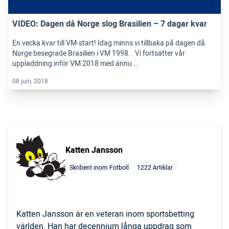
VIDEO: Dagen då Norge slog Brasilien – 7 dagar kvar
En vecka kvar till VM-start! Idag minns vi tillbaka på dagen då
Norge besegrade Brasilien i VM 1998. Vi fortsätter vår
uppladdning inför VM 2018 med ännu …
08 juni, 2018
Katten Jansson
Skribent inom Fotboll
1222 Artiklar
Katten Jansson är en veteran inom sportsbetting
världen. Han har decennium långa uppdrag som