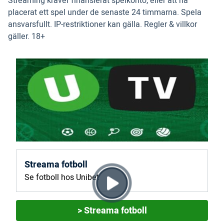
Streaming kräver finansierat spelkonto, eller att ha
placerat ett spel under de senaste 24 timmarna. Spela
ansvarsfullt. IP-restriktioner kan gälla. Regler & villkor
gäller. 18+
Streama fotboll
Se fotboll hos Unibet
> Streama fotboll