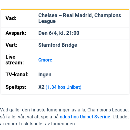
Chelsea – Real Madrid, Champions
Vad:
League
Avspark:
Den 6/4, kl. 21:00
Vart:
Stamford Bridge
Live
Cmore
stream:
TV-kanal:
Ingen
Speltips:
X2
(1.84 hos Unibet)
Vad gäller den finaste turneringen av alla, Champions League,
så faller vårt val att spela på
odds hos Unibet Sverige
. Utbudet
är enormt i slutspelet av turneringen.