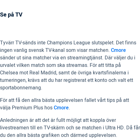
Se på TV
Tyvärr TV-sänds inte Champions League slutspelet. Det finns
ingen vanlig svensk TV-kanal som visar matchen.
Cmore
sänder ut sina matcher via en streamingtjänst. Där väljer du i
urvalet vilken match som ska streamas. För att titta på
Chelsea mot Real Madrid, samt de övriga kvartsfinalerna i
turneringen, krävs att du har registrerat ett konto och valt ett
sportabonnemang.
För att få den allra bästa upplevelsen fallet vårt tips på att
välja Premium Plus hos
Cmore
.
Anledningen är att det är fullt möjligt att koppla över
livestreamen till en TV-skärm och se matchen i Ultra HD. Då får
du den allra bästa grafiken och därmed upplevelsen.