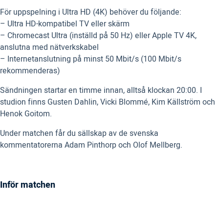
För uppspelning i Ultra HD (4K) behöver du följande:
– Ultra HD-kompatibel TV eller skärm
– Chromecast Ultra (inställd på 50 Hz) eller Apple TV 4K,
anslutna med nätverkskabel
– Internetanslutning på minst 50 Mbit/s (100 Mbit/s
rekommenderas)
Sändningen startar en timme innan, alltså klockan 20:00. I
studion finns Gusten Dahlin, Vicki Blommé, Kim Källström och
Henok Goitom.
Under matchen får du sällskap av de svenska
kommentatorerna Adam Pinthorp och Olof Mellberg.
Inför matchen