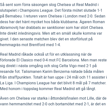
Så sent som förra säsongen slog Chelsea ut Real Madrid i
slutspelet i Champions League. Det första mötet slutade 1-1
på Bernabeu. I returen vann Chelsea i London med 2-0. Sedan
dess har det hänt mycket hos båda klubbarna. Ägaren Roman
Abramovitj har drabbats av sanktioner som har stört Chelsea.
Inte direkt inledningsvis. Men att en smäll skulle komma var
givet. I den senaste matchen blev det en storförlust på
hemmagräs mot Brentford med 1-4.
Real Madrid råkade också ut för en utklassning när de
förlorade El Clasico med 0-4 mot FC Barcelona. Men man reste
sig direkt i nästa omgång och slog Celta Vigo med 2-1 på
resande fot. Talismanen Karim Benzema nätade båda målen
från straffpunkten. Totalt är han uppe i 24 mål och 11 assister i
La Liga. I Champions League har det blivit 8 mål på 7 matcher.
Med honom i toppslag kommer Real Madrid att gå långt.
Även om Chelsea var starka i åttondelsfinalen mot Lille, där de
vann hemmamötet med 2-0 och bortamötet med 2-1, är det en