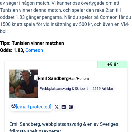
av seger i någon match. Vi känner oss övertygade om att
Tunisien vinner denna match, och spelar den raka 2:an till
oddset 1.83 gånger pengarna. När du spelar på Comeon får du
1500 kr att spela för vid insättning av 500 kr, och även en VM-
boll.
Tips: Tunisien vinner matchen
Odds
: 1.83,
Comeon
+9 år
Emil Sandberg
Han/Honom
Webbplatsansvarig & Skribent
2519 Artiklar
[email protected]
Emil Sandberg, webbplatsansvarig & en av Sveriges
främsta speltipsexperter.