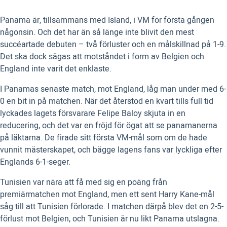
Panama är, tillsammans med Island, i VM för första gången
någonsin. Och det har än så länge inte blivit den mest
succéartade debuten – två förluster och en målskillnad på 1-9.
Det ska dock sägas att motståndet i form av Belgien och
England inte varit det enklaste.
I Panamas senaste match, mot England, låg man under med 6-
0 en bit in på matchen. När det återstod en kvart tills full tid
lyckades lagets försvarare Felipe Baloy skjuta in en
reducering, och det var en fröjd för ögat att se panamanerna
på läktarna. De firade sitt första VM-mål som om de hade
vunnit mästerskapet, och bägge lagens fans var lyckliga efter
Englands 6-1-seger.
Tunisien var nära att få med sig en poäng från
premiärmatchen mot England, men ett sent Harry Kane-mål
såg till att Tunisien förlorade. I matchen därpå blev det en 2-5-
förlust mot Belgien, och Tunisien är nu likt Panama utslagna.