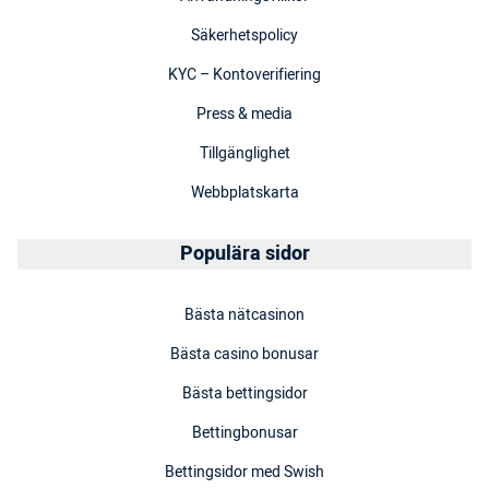
Säkerhetspolicy
KYC – Kontoverifiering
Press & media
Tillgänglighet
Webbplatskarta
Populära sidor
Bästa nätcasinon
Bästa casino bonusar
Bästa bettingsidor
Bettingbonusar
Bettingsidor med Swish