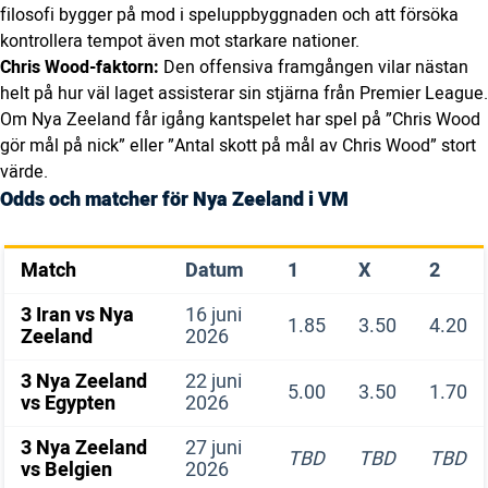
filosofi bygger på mod i speluppbyggnaden och att försöka
kontrollera tempot även mot starkare nationer.
Chris Wood-faktorn:
Den offensiva framgången vilar nästan
helt på hur väl laget assisterar sin stjärna från Premier League.
Om Nya Zeeland får igång kantspelet har spel på ”Chris Wood
gör mål på nick” eller ”Antal skott på mål av Chris Wood” stort
värde.
Odds och matcher för Nya Zeeland i VM
Match
Datum
1
X
2
3 Iran vs Nya
16 juni
1.85
3.50
4.20
Zeeland
2026
3 Nya Zeeland
22 juni
5.00
3.50
1.70
vs Egypten
2026
3 Nya Zeeland
27 juni
TBD
TBD
TBD
vs Belgien
2026