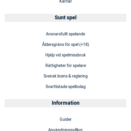
Karriär
Sunt spel
Ansvarsfullt spelande
Åldersgräns för spel (+18)
Hjälp vid spelmissbruk
Rättigheter för spelare
Svensk licens & reglering
Svartlistade spelbolag
Information
Guider
Användningsvillkor