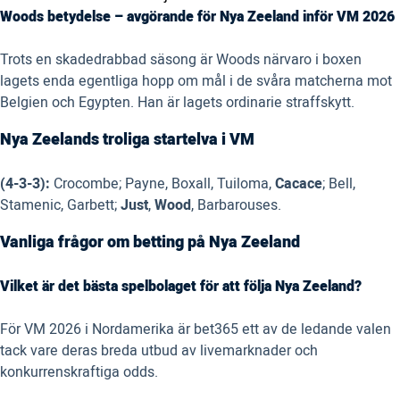
Woods betydelse – avgörande för Nya Zeeland inför VM 2026
Trots en skadedrabbad säsong är Woods närvaro i boxen
lagets enda egentliga hopp om mål i de svåra matcherna mot
Belgien och Egypten. Han är lagets ordinarie straffskytt.
Nya Zeelands troliga startelva i VM
(4-3-3):
Crocombe; Payne, Boxall, Tuiloma,
Cacace
; Bell,
Stamenic, Garbett;
Just
,
Wood
, Barbarouses.
Vanliga frågor om betting på Nya Zeeland
Vilket är det bästa spelbolaget för att följa Nya Zeeland?
För VM 2026 i Nordamerika är bet365 ett av de ledande valen
tack vare deras breda utbud av livemarknader och
konkurrenskraftiga odds.