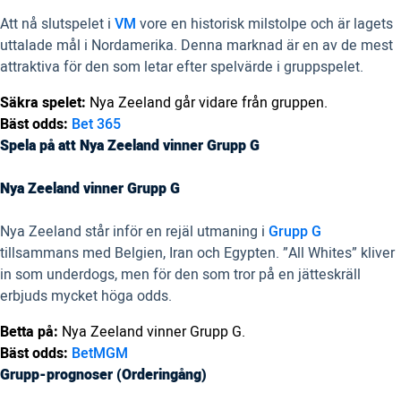
Att nå slutspelet i
VM
vore en historisk milstolpe och är lagets
uttalade mål i Nordamerika. Denna marknad är en av de mest
attraktiva för den som letar efter spelvärde i gruppspelet.
Säkra spelet:
Nya Zeeland går vidare från gruppen.
Bäst odds:
Bet 365
Spela på att Nya Zeeland vinner Grupp G
Nya Zeeland vinner Grupp G
Nya Zeeland står inför en rejäl utmaning i
Grupp G
tillsammans med Belgien, Iran och Egypten. ”All Whites” kliver
in som underdogs, men för den som tror på en jätteskräll
erbjuds mycket höga odds.
Betta på:
Nya Zeeland vinner Grupp G.
Bäst odds:
BetMGM
Grupp-prognoser (Orderingång)