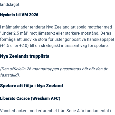
landslaget.
Nyckeln till VM 2026
I målmarknader tenderar Nya Zeeland att spela matcher med
”Under 2.5 mål” mot jämstarkt eller starkare motstånd. Deras
förmåga att undvika stora förluster gör positiva handikappspel
(+1.5 eller +2.0) till en strategiskt intressant väg för spelare.
Nya Zeelands trupplista
(Den officiella 26-mannatruppen presenteras här när den är
fastställd).
Spelare att följa i Nya Zeeland
Liberato Cacace (Wrexham AFC)
Vänsterbacken med erfarenhet från Serie A är fundamental i