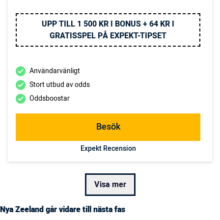
UPP TILL 1 500 KR I BONUS + 64 KR I
GRATISSPEL PÅ EXPEKT-TIPSET
Användarvänligt
Stort utbud av odds
Oddsboostar
Besök
Expekt Recension
Visa mer
Nya Zeeland går vidare till nästa fas