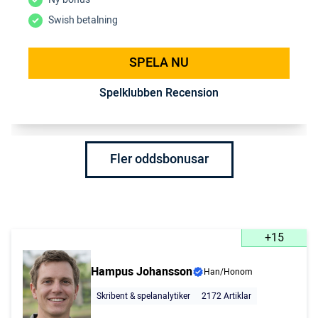
Swish betalning
SPELA NU
Spelklubben Recension
Fler oddsbonusar
+15
Hampus Johansson
Han/Honom
Skribent & spelanalytiker
2172 Artiklar