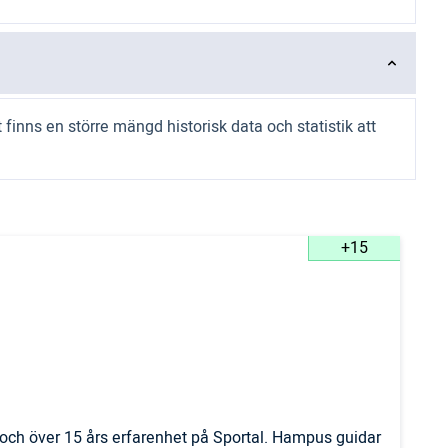
finns en större mängd historisk data och statistik att
+15
och över 15 års erfarenhet på Sportal. Hampus guidar