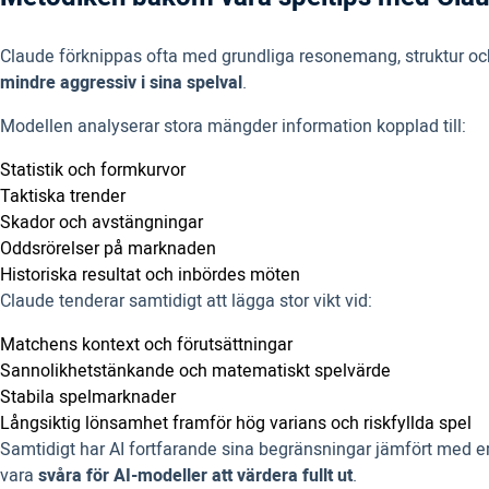
Claude förknippas ofta med grundliga resonemang, struktur oc
mindre aggressiv i sina spelval
.
Modellen analyserar stora mängder information kopplad till:
Statistik och formkurvor
Taktiska trender
Skador och avstängningar
Oddsrörelser på marknaden
Historiska resultat och inbördes möten
Claude tenderar samtidigt att lägga stor vikt vid:
Matchens kontext och förutsättningar
Sannolikhetstänkande och matematiskt spelvärde
Stabila spelmarknader
Långsiktig lönsamhet framför hög varians och riskfyllda spel
Samtidigt har AI fortfarande sina begränsningar jämfört med erf
vara
svåra för AI-modeller att värdera fullt ut
.