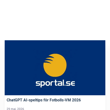
ChatGPT AI-speltips för Fotbolls-VM 2026
29 maj, 2026