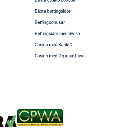
Bästa casino bonusar
Bästa bettingsidor
Bettingbonusar
Bettingsidor med Swish
Casino med BankID
Casino med låg insättning