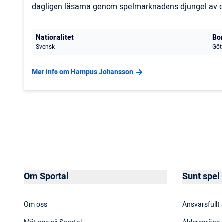
dagligen läsarna genom spelmarknadens djungel av odd
Nationalitet
Bo
Svensk
Göt
Mer info om Hampus Johansson
Om Sportal
Sunt spel
Om oss
Ansvarsfullt