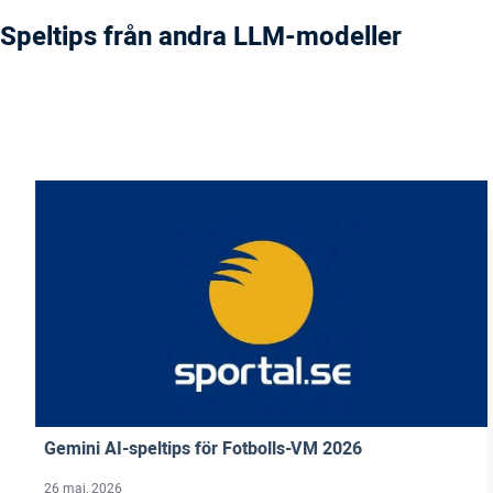
Speltips från andra LLM-modeller
Gemini AI-speltips för Fotbolls-VM 2026
26 maj, 2026