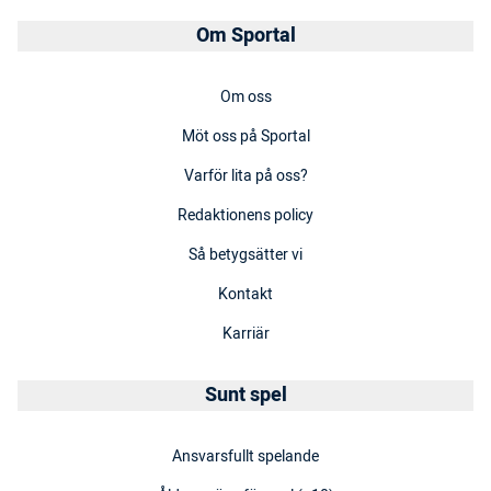
Om Sportal
Om oss
Möt oss på Sportal
Varför lita på oss?
Redaktionens policy
Så betygsätter vi
Kontakt
Karriär
Sunt spel
Ansvarsfullt spelande