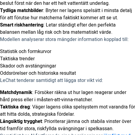
beslut först när den har ett helt vattentätt underlag.
Tydliga matchbilder
: Bryter ner lagens spelsätt i minsta detalj
för att förutse hur matcherna faktiskt kommer att se ut.
Smart riskhantering
: Letar ständigt efter den perfekta
balansen mellan låg risk och bra matematiskt värde.
Modellen analyserar stora mängder information kopplad till:
Statistik och formkurvor
Taktiska trender
Skador och avstängningar
Oddsrörelser och historiska resultat
LeChat tenderar samtidigt att lägga stor vikt vid:
Matchdynamik
: Försöker räkna ut hur lagen reagerar under
hård press eller i måsten-att-vinna-matcher.
Taktiska drag
: Väger lagens olika spelsystem mot varandra för
att hitta dolda, strategiska fördelar.
Långsiktig trygghet
: Prioriterar jämna och stabila vinster över
tid framför stora, riskfyllda svängningar i spelkassan.