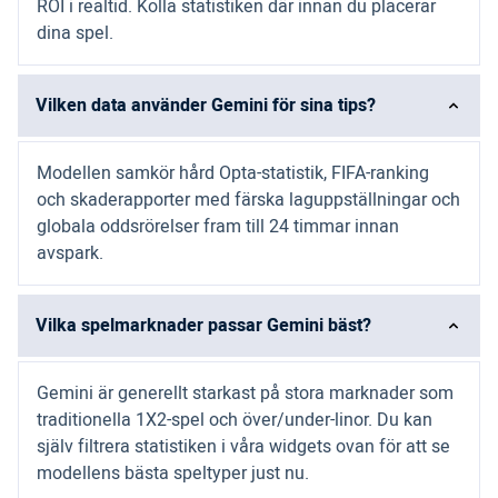
ROI i realtid. Kolla statistiken där innan du placerar
dina spel.
Vilken data använder Gemini för sina tips?
Modellen samkör hård Opta-statistik, FIFA-ranking
och skaderapporter med färska laguppställningar och
globala oddsrörelser fram till 24 timmar innan
avspark.
Vilka spelmarknader passar Gemini bäst?
Gemini är generellt starkast på stora marknader som
traditionella 1X2-spel och över/under-linor. Du kan
själv filtrera statistiken i våra widgets ovan för att se
modellens bästa speltyper just nu.