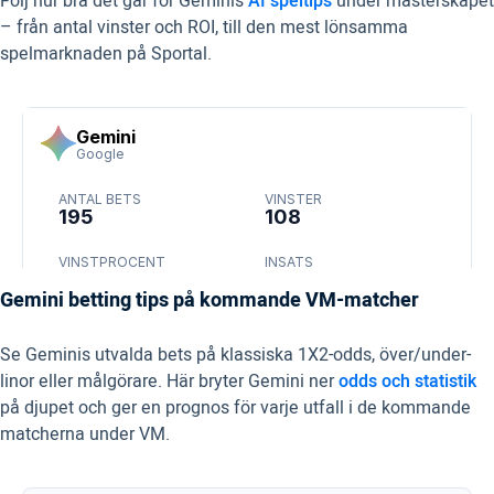
Följ hur bra det går för Geminis
AI speltips
under mästerskapet
– från antal vinster och ROI, till den mest lönsamma
spelmarknaden på Sportal.
Gemini betting tips på kommande VM-matcher
Se Geminis utvalda bets på klassiska 1X2-odds, över/under-
linor eller målgörare. Här bryter Gemini ner
odds och statistik
på djupet och ger en prognos för varje utfall i de kommande
matcherna under VM.