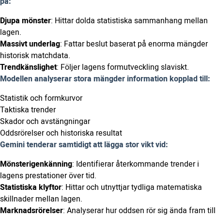
på:
Djupa mönster
: Hittar dolda statistiska sammanhang mellan
lagen.
Massivt underlag
: Fattar beslut baserat på enorma mängder
historisk matchdata.
Trendkänslighet
: Följer lagens formutveckling slaviskt.
Modellen analyserar stora mängder information kopplad till:
Statistik och formkurvor
Taktiska trender
Skador och avstängningar
Oddsrörelser och historiska resultat
Gemini tenderar samtidigt att lägga stor vikt vid:
Mönsterigenkänning
: Identifierar återkommande trender i
lagens prestationer över tid.
Statistiska klyftor
: Hittar och utnyttjar tydliga matematiska
skillnader mellan lagen.
Marknadsrörelser
: Analyserar hur oddsen rör sig ända fram till