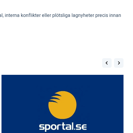
interna konflikter eller plötsliga lagnyheter precis innan