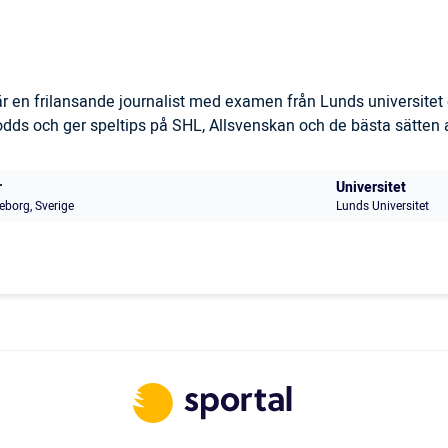
 en frilansande journalist med examen från Lunds universitet 
s och ger speltips på SHL, Allsvenskan och de bästa sätten at
r
Universitet
eborg, Sverige
Lunds Universitet