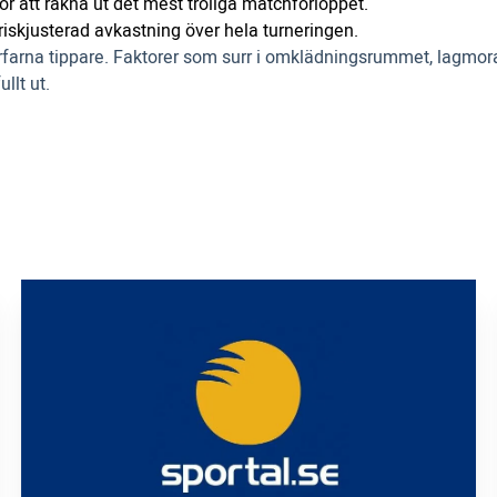
r att räkna ut det mest troliga matchförloppet.
riskjusterad avkastning över hela turneringen.
arna tippare. Faktorer som surr i omklädningsrummet, lagmoral, 
llt ut.