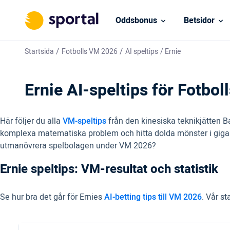
Oddsbonus
Betsidor
/
/
Startsida
Fotbolls VM 2026
AI speltips
/
Ernie
Ernie AI-speltips för Fotbo
Här följer du alla
VM-speltips
från den kinesiska teknikjätten 
komplexa matematiska problem och hitta dolda mönster i gigant
utmanövrera spelbolagen under VM 2026?
Ernie speltips: VM-resultat och statistik
Se hur bra det går för Ernies
AI-betting tips till VM 2026
. Vår st