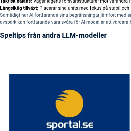
Taktisk balans:
Väger lagens försvarsstrukturer mot varandra fö
Långsiktig tillväxt:
Placerar sina units med fokus på stabil och 
Samtidigt har AI fortfarande sina begränsningar jämfört med erf
avspark kan fortfarande vara svåra för AI-modeller att värdera fu
Speltips från andra LLM-modeller