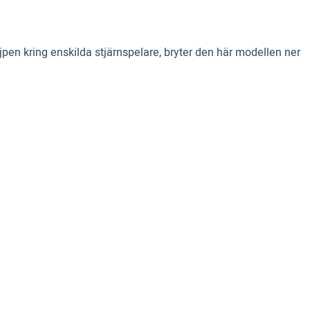
jpen kring enskilda stjärnspelare, bryter den här modellen ner