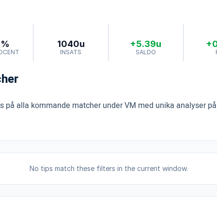
cher
ips på alla kommande matcher under VM med unika analyser på k