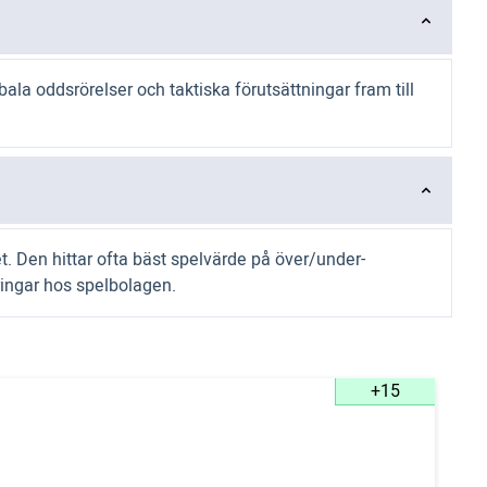
la oddsrörelser och taktiska förutsättningar fram till
. Den hittar ofta bäst spelvärde på över/under-
ringar hos spelbolagen.
+15