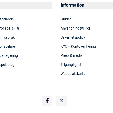
Information
 spelande
Guider
för spel (+18)
Användningsvillkor
elmissbruk
Säkerhetspolicy
ör spelare
KYC – Kontoverifiering
 & reglering
Press & media
 spelbolag
Tillgänglighet
Webbplatskarta