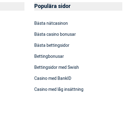
Populära sidor
Bästa nätcasinon
Bästa casino bonusar
Bästa bettingsidor
Bettingbonusar
Bettingsidor med Swish
Casino med BankID
Casino med låg insättning