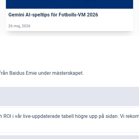
Gemini AI-speltips för Fotbolls-VM 2026
26 maj, 2026
 från Baidus Ernie under mästerskapet.
ch ROI i vår live-uppdaterade tabell högre upp på sidan. Vi rek