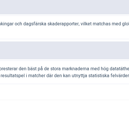
ankingar och dagsfärska skaderapporter, vilket matchas med globa
 presterar den bäst på de stora marknaderna med hög datatäthet
resultatspel i matcher där den kan utnyttja statistiska felvärde