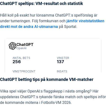
ChatGPT speltips: VM-resultat och statistik
Håll koll på exakt hur lönsamma ChatGPT:s spelförslag är
under turneringen. Följ formkurvan och
jämför vinststatistiken
direkt mot de andra AI-utmanarna
på Sportal.
ChatGPT betting tips på kommande VM-matcher
Vilka spel väljer OpenAI:s flaggskepp i nästa omgång? Här
uppdateras ChatGPT:s rykande färska match och speltips inför
de kommande mötena i Fotbolls-VM 2026.