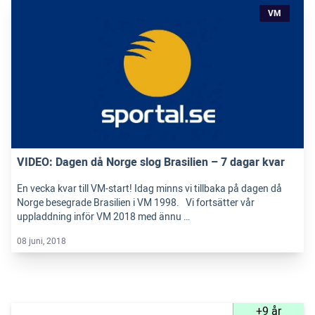
VM
VIDEO: Dagen då Norge slog Brasilien – 7 dagar kvar
En vecka kvar till VM-start! Idag minns vi tillbaka på dagen då
Norge besegrade Brasilien i VM 1998. Vi fortsätter vår
uppladdning inför VM 2018 med ännu …
08 juni, 2018
+9 år