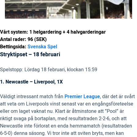
Vårt system: 1 helgardering + 4 halvgarderingar
Antal rader: 96 (SEK)
Bettingsida:
Svenska Spel
Stryktipset – 18 februari
Spelstopp: Lördag 18 februari, klockan 15:59
1. Newcastle – Liverpool, 1X
Väldigt intressant match från
Premier League
, där det är svårt
att veta om Liverpools vinst senast var en engångsföreteelse
eller om laget vaknat nu. Klart är åtminstone att ”Pool” är
riktigt svaga på bortaplan, med resultatraden 2-2-6, och att
Newcastle inte förlorat en enda hemmamatch (resultatraden
6-5-0) denna säsong. Vi tror inte att sviten bryts, men kan