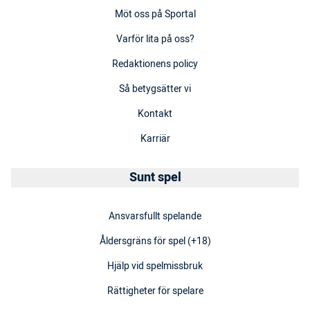
Möt oss på Sportal
Varför lita på oss?
Redaktionens policy
Så betygsätter vi
Kontakt
Karriär
Sunt spel
Ansvarsfullt spelande
Åldersgräns för spel (+18)
Hjälp vid spelmissbruk
Rättigheter för spelare