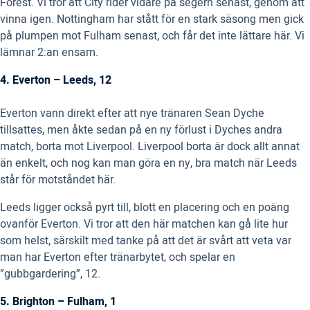
Forest. Vi tror att City rider vidare på segern senast, genom att
vinna igen. Nottingham har stått för en stark säsong men gick
på plumpen mot Fulham senast, och får det inte lättare här. Vi
lämnar 2:an ensam.
4. Everton – Leeds, 12
Everton vann direkt efter att nye tränaren Sean Dyche
tillsattes, men åkte sedan på en ny förlust i Dyches andra
match, borta mot Liverpool. Liverpool borta är dock allt annat
än enkelt, och nog kan man göra en ny, bra match när Leeds
står för motståndet här.
Leeds ligger också pyrt till, blott en placering och en poäng
ovanför Everton. Vi tror att den här matchen kan gå lite hur
som helst, särskilt med tanke på att det är svårt att veta var
man har Everton efter tränarbytet, och spelar en
”gubbgardering”, 12.
5. Brighton – Fulham, 1