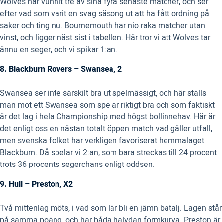
Wolves har vunnit tre av sina fyra senaste matcher, och ser
efter vad som varit en svag säsong ut att ha fått ordning på
saker och ting nu. Bournemouth har nio raka matcher utan
vinst, och ligger näst sist i tabellen. Här tror vi att Wolves tar
ännu en seger, och vi spikar 1:an.
8. Blackburn Rovers – Swansea, 2
Swansea ser inte särskilt bra ut spelmässigt, och här ställs
man mot ett Swansea som spelar riktigt bra och som faktiskt
är det lag i hela Championship med högst bollinnehav. Här är
det enligt oss en nästan totalt öppen match vad gäller utfall,
men svenska folket har verkligen favoriserat hemmalaget
Blackburn. Då spelar vi 2:an, som bara streckas till 24 procent
trots 36 procents segerchans enligt oddsen.
9. Hull – Preston, X2
Två mittenlag möts, i vad som lär bli en jämn batalj. Lagen står
på samma poäng, och har båda halvdan formkurva. Preston är