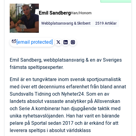
Emil Sandberg
Han/Honom
Webbplatsansvarig & Skribent
2519 Artiklar
[email protected]
Emil Sandberg, webbplatsansvarig & en av Sveriges
främsta speltipsexperter.
Emil är en tungviktare inom svensk sportjournalistik
med över ett decenniums erfarenhet från bland annat
Sundsvalls Tidning och Nyheter24. Som en av
landets absolut vassaste analytiker på Allsvenskan
och Serie A kombinerar han djupgående taktik med
unika nyhetsavslöjanden. Han har varit en bärande
pelare på Sportal sedan 2017 och är erkänd för att
leverera speltips i absolut världsklass