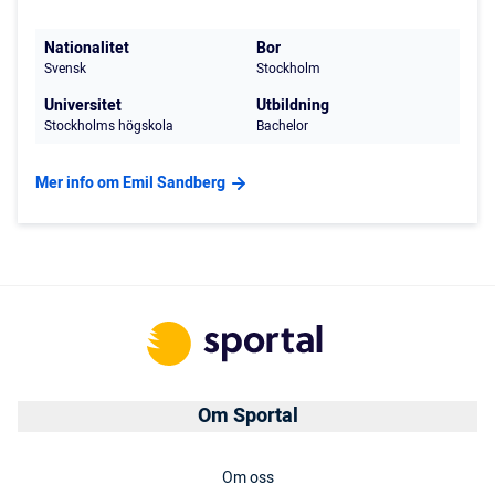
Nationalitet
Bor
Svensk
Stockholm
Universitet
Utbildning
Stockholms högskola
Bachelor
Mer info om Emil Sandberg
Om Sportal
Om oss