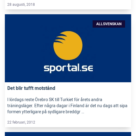
28 augusti, 2018
ALLSVENSKAN
Det blir tufft motstånd
I lördags reste Örebro SK till Turkiet för årets andra
träningsläger. Efter några dagar i Finland är det nu dags att sipa
formen ytterligare på sydligare breddgr …
22 februari, 2012