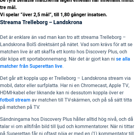
De fyra senaste matcherna lagen emellan har innehållit minst
tre mål.
Vi spelar ”över 2,5 mål”, till 1,80 gånger insatsen.
Streama Trelleborg – Landskrona
Det är enklare än vad man kan tro att streama Trelleborg –
Landskrona BoIS direktsänt på nätet. Vad som krävs för att se
matchen live är att skaffa ett konto hos Discovery Plus, och
där köpa ett sportabonnemang. När det är gjort kan ni
se alla
matcher från Superettan live
.
Det går att koppla upp er Trelleborg – Landskrona stream via
mobil, dator eller surfplatta. Har ni en Chromecast, Apple TV,
HDMI-kabel eller liknande kan ni dessutom koppla över er
fotboll stream
av matchen till TV-skärmen, och på så sätt titta
på matchen på TV.
Sändningarna hos Discovery Plus håller alltid hög nivå, och då
talar vi om alltifrån bild till ljud och kommentatorer. När ni tittar
på Superettan får ni oftast nöja er med en (1) kommentator till