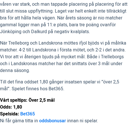
våren var stark, och man tappade placering på placering för att
till slut missa uppflyttning. Laget var helt enkelt inte tillräckligt
bra för att hålla hela vägen. När årets säsong är nio matcher
gammal ligger man på 11:e plats, bara tre poäng ovanför
Jönköping och Dalkurd på negativ kvalplats.
När Trelleborg och Landskrona möttes ifjol bjöds vi på målrika
matcher. 4-2 till Landskrona i första mötet, och 2-2 i det andra.
Vi tror att vi återigen bjuds på mycket mål. Både i Trelleborgs
och i Landskronas matcher har det snittats över 3 mål under
denna säsong.
Till det fina oddset 1,80 gånger insatsen spelar vi ”över 2,5
mål”. Spelet finnes hos Bet365.
Vårt speltips: Över 2,5 mål
Odds: 1,80
Spelsida:
Bet365
Ni får gärna titta in
oddsbonusar
innan ni spelar.