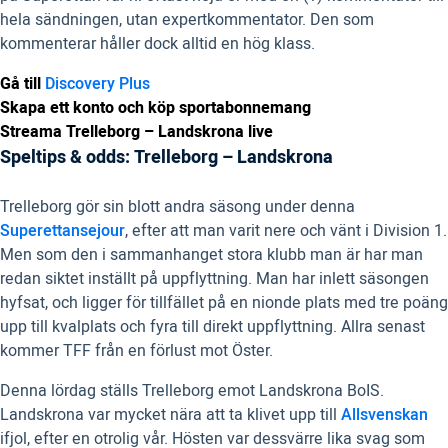
hela sändningen, utan expertkommentator. Den som
kommenterar håller dock alltid en hög klass.
Gå till
Discovery Plus
Skapa ett konto och köp sportabonnemang
Streama Trelleborg – Landskrona live
Speltips & odds: Trelleborg – Landskrona
Trelleborg gör sin blott andra säsong under denna
Superettansejour
, efter att man varit nere och vänt i Division 1.
Men som den i sammanhanget stora klubb man är har man
redan siktet inställt på uppflyttning. Man har inlett säsongen
hyfsat, och ligger för tillfället på en nionde plats med tre poäng
upp till kvalplats och fyra till direkt uppflyttning. Allra senast
kommer TFF från en förlust mot Öster.
Denna lördag ställs Trelleborg emot Landskrona BoIS.
Landskrona var mycket nära att ta klivet upp till
Allsvenskan
ifjol, efter en otrolig vår. Hösten var dessvärre lika svag som