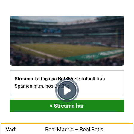
Streama La Liga på Bet365
Se fotboll från
Spanien m.m. hos Bet365
> Streama här
Vad:
Real Madrid – Real Betis