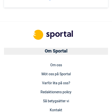
Om Sportal
Om oss
Möt oss på Sportal
Varför lita på oss?
Redaktionens policy
Så betygsätter vi
Kontakt