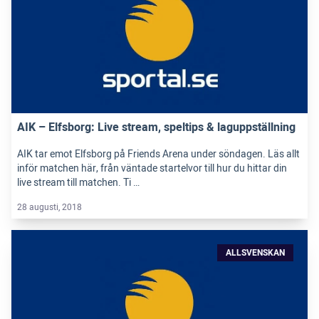
AIK – Elfsborg: Live stream, speltips & laguppställning
AIK tar emot Elfsborg på Friends Arena under söndagen. Läs allt
inför matchen här, från väntade startelvor till hur du hittar din
live stream till matchen. Ti …
28 augusti, 2018
ALLSVENSKAN