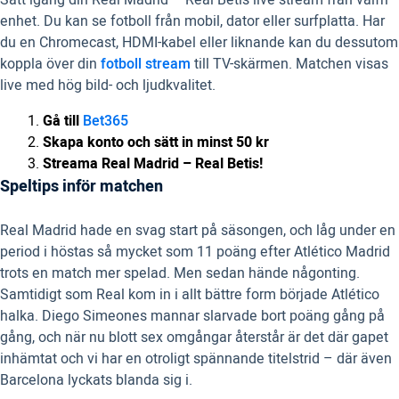
enhet. Du kan se fotboll från mobil, dator eller surfplatta. Har
du en Chromecast, HDMI-kabel eller liknande kan du dessutom
koppla över din
fotboll stream
till TV-skärmen. Matchen visas
live med hög bild- och ljudkvalitet.
Gå till
Bet365
Skapa konto och sätt in minst 50 kr
Streama Real Madrid – Real Betis!
Speltips inför matchen
Real Madrid hade en svag start på säsongen, och låg under en
period i höstas så mycket som 11 poäng efter Atlético Madrid
trots en match mer spelad. Men sedan hände någonting.
Samtidigt som Real kom in i allt bättre form började Atlético
halka. Diego Simeones mannar slarvade bort poäng gång på
gång, och när nu blott sex omgångar återstår är det där gapet
inhämtat och vi har en otroligt spännande titelstrid – där även
Barcelona lyckats blanda sig i.