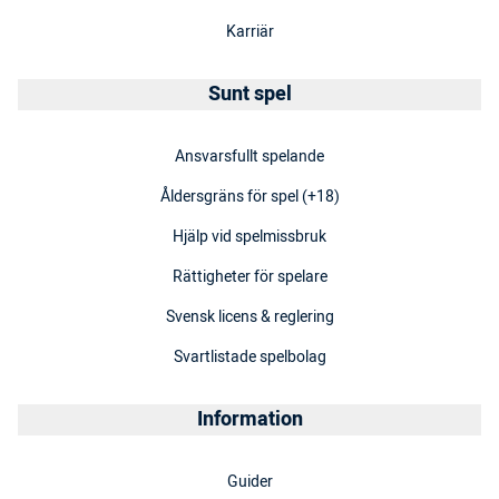
Karriär
Sunt spel
Ansvarsfullt spelande
Åldersgräns för spel (+18)
Hjälp vid spelmissbruk
Rättigheter för spelare
Svensk licens & reglering
Svartlistade spelbolag
Information
Guider