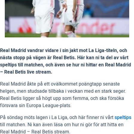
Real Madrid vandrar vidare i sin jakt mot La Liga-titeln, och
nästa stopp på vägen är Real Betis. Här kan ni ta del av vårt
speltips till matchen, och även se hur ni hittar en Real Madrid
– Real Betis live stream.
Real Madrid åkte på ett ovälkommet poängtapp senaste
helgen, men studsade tillbaka i veckan med en stark seger.
Real Betis ligger så högt upp som femma, och ska försöka
försvara sin Europa League-plats.
På söndag möts lagen i La Liga, och här finner ni vårt
speltips
till matchen. Ni kan även läsa om hur ni gör för att hitta en
Real Madrid – Real Betis stream.