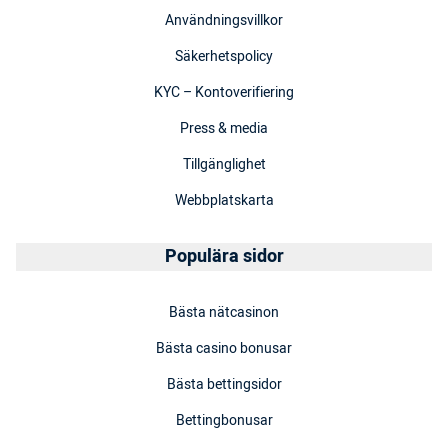
Användningsvillkor
Säkerhetspolicy
KYC – Kontoverifiering
Press & media
Tillgänglighet
Webbplatskarta
Populära sidor
Bästa nätcasinon
Bästa casino bonusar
Bästa bettingsidor
Bettingbonusar