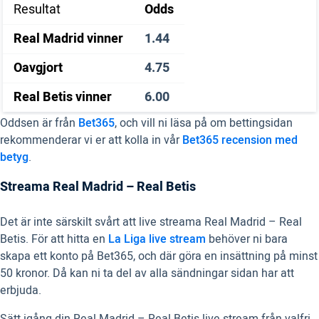
Resultat
Odds
Real Madrid vinner
1.44
Oavgjort
4.75
Real Betis vinner
6.00
Oddsen är från
Bet365
, och vill ni läsa på om bettingsidan
rekommenderar vi er att kolla in vår
Bet365 recension med
betyg
.
Streama Real Madrid – Real Betis
Det är inte särskilt svårt att live streama Real Madrid – Real
Betis. För att hitta en
La Liga live stream
behöver ni bara
skapa ett konto på Bet365, och där göra en insättning på minst
50 kronor. Då kan ni ta del av alla sändningar sidan har att
erbjuda.
Sätt igång din Real Madrid – Real Betis live stream från valfri