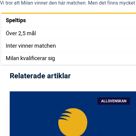
Vi tror att Milan vinner den här matchen. Men det finns mycket f
Speltips
Över 2,5 mål
Inter vinner matchen
Milan kvalificerar sig
Relaterade artiklar
ALLSVENSKAN