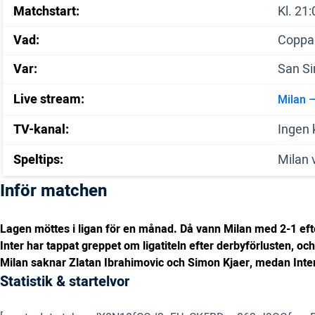
Matchstart:
Kl. 21
Vad:
Coppa I
Var:
San Si
Live stream:
Milan –
TV-kanal:
Ingen 
Speltips:
Milan 
Inför matchen
Lagen möttes i ligan för en månad. Då vann Milan med 2-1 efter
Inter har tappat greppet om ligatiteln efter derbyförlusten, o
Milan saknar Zlatan Ibrahimovic och Simon Kjaer, medan Inter
Statistik & startelvor