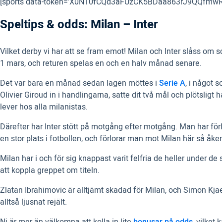
[sports data-token=’X0N10fCQd3aFUzCK5BDaa863rJ9QQfmwRiV0ZQ
Speltips & odds: Milan – Inter
Vilket derby vi har att se fram emot! Milan och Inter slåss om 
1 mars, och returen spelas en och en halv månad senare.
Det var bara en månad sedan lagen möttes i
Serie A
, i något 
Olivier Giroud in i handlingarna, satte dit två mål och plötslig
lever hos alla milanistas.
Därefter har Inter stött på motgång efter motgång. Man har f
en stor plats i fotbollen, och förlorar man mot Milan här så åke
Milan har i och för sig knappast varit felfria de heller under
att koppla greppet om titeln.
Zlatan Ibrahimovic är alltjämt skadad för Milan, och Simon Kja
alltså ljusnat rejält.