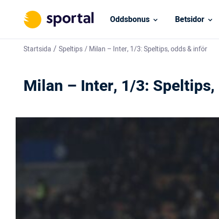
Oddsbonus
Betsidor
/
Startsida
Speltips
/
Milan – Inter, 1/3: Speltips, odds & inför
Milan – Inter, 1/3: Speltips,