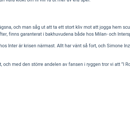
kan vara klokt om ni vill få ut mer av era spel.
ägsna, och man såg ut att ta ett stort kliv mot att jogga hem sc
ter, finns garanterat i bakhuvudena både hos Milan- och Inters
 Inter är krisen närmast. Allt har vänt så fort, och Simone Inz
, och med den större andelen av fansen i ryggen tror vi att ”I 