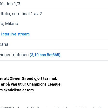
:00, den 1/3
talia, semifinal 1 av 2
ro, Milano
 Inter live stream
kanal
vinner matchen
(3,10 hos Bet365)
 att Olivier Giroud gjort två mål.
ch är på väg ut ur Champions League.
s skadelista är tom.