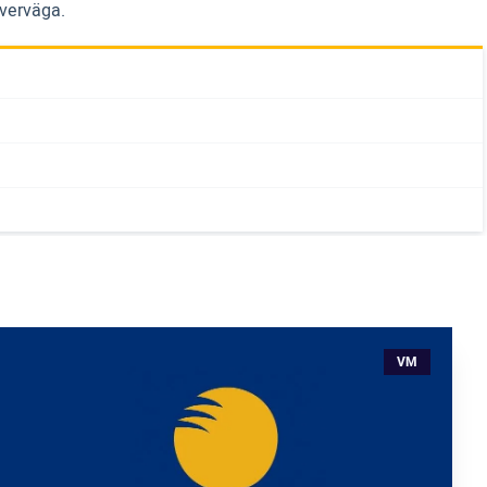
överväga.
VM