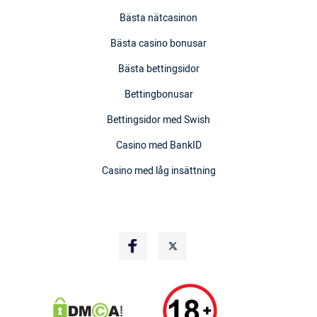
Bästa nätcasinon
Bästa casino bonusar
Bästa bettingsidor
Bettingbonusar
Bettingsidor med Swish
Casino med BankID
Casino med låg insättning