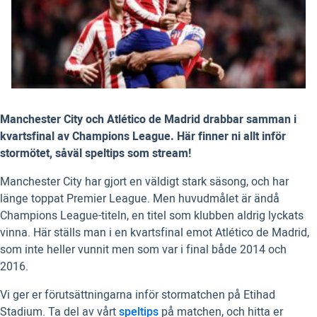
Manchester City och Atlético de Madrid drabbar samman i
kvartsfinal av Champions League. Här finner ni allt inför
stormötet, såväl speltips som stream!
Manchester City har gjort en väldigt stark säsong, och har
länge toppat Premier League. Men huvudmålet är ändå
Champions League-titeln, en titel som klubben aldrig lyckats
vinna. Här ställs man i en kvartsfinal emot Atlético de Madrid,
som inte heller vunnit men som var i final både 2014 och
2016.
Vi ger er förutsättningarna inför stormatchen på Etihad
Stadium. Ta del av vårt
speltips
på matchen, och hitta er