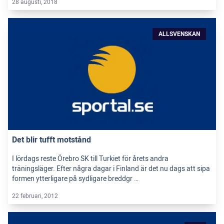
28 augusti, 2018
ALLSVENSKAN
Det blir tufft motstånd
I lördags reste Örebro SK till Turkiet för årets andra
träningsläger. Efter några dagar i Finland är det nu dags att sipa
formen ytterligare på sydligare breddgr …
22 februari, 2012