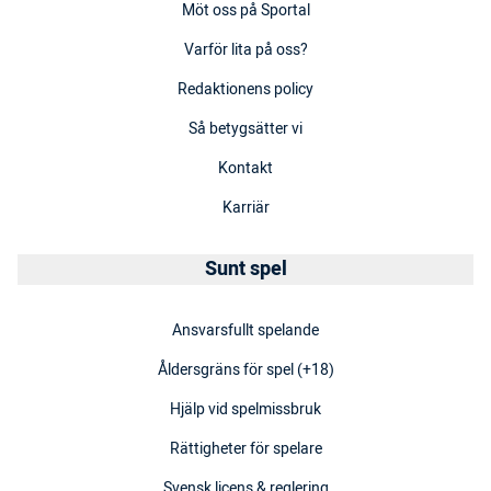
Möt oss på Sportal
Varför lita på oss?
Redaktionens policy
Så betygsätter vi
Kontakt
Karriär
Sunt spel
Ansvarsfullt spelande
Åldersgräns för spel (+18)
Hjälp vid spelmissbruk
Rättigheter för spelare
Svensk licens & reglering