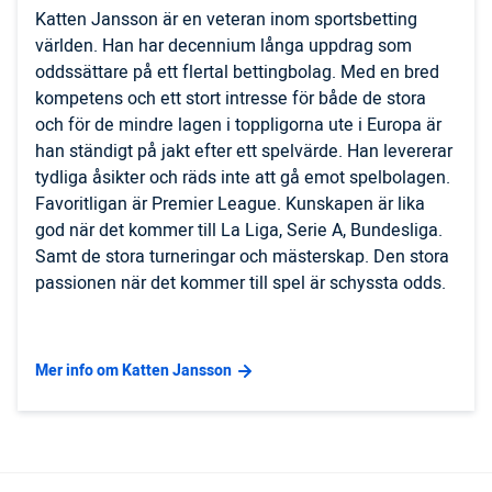
Katten Jansson är en veteran inom sportsbetting
världen. Han har decennium långa uppdrag som
oddssättare på ett flertal bettingbolag. Med en bred
kompetens och ett stort intresse för både de stora
och för de mindre lagen i toppligorna ute i Europa är
han ständigt på jakt efter ett spelvärde. Han levererar
tydliga åsikter och räds inte att gå emot spelbolagen.
Favoritligan är Premier League. Kunskapen är lika
god när det kommer till La Liga, Serie A, Bundesliga.
Samt de stora turneringar och mästerskap. Den stora
passionen när det kommer till spel är schyssta odds.
Mer info om Katten Jansson