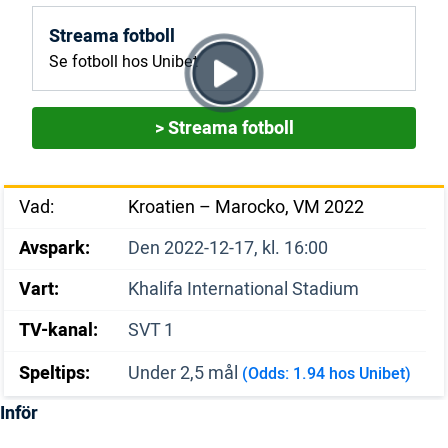
Streama fotboll
Se fotboll hos Unibet
> Streama fotboll
Vad:
Kroatien – Marocko, VM 2022
Avspark:
Den 2022-12-17, kl. 16:00
Vart:
Khalifa International Stadium
TV-kanal:
SVT 1
Speltips:
Under 2,5 mål
(Odds: 1.94 hos Unibet)
Inför