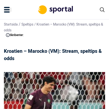
/
Startsida
Speltips
/
Kroatien – Marocko (VM): Stream, speltips &
odds
Skribenter:
Kroatien – Marocko (VM): Stream, speltips &
odds