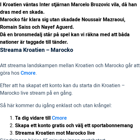
I Kroatien väntas Inter stjärnan Marcelo Brozovic vila, då han
dras med en skada.
Marocko får klara sig utan skadade Noussair Mazraoui,
Romain Saiss och Nayef Aguerd.
Då en bronsmedalj står på spel kan vi räkna med att båda
nationer är taggade till tänder.
Streama Kroatien – Marocko
Att streama landskampen mellan Kroatien och Marocko går att
göra hos
Cmore
.
Efter att ha skapat ett konto kan du starta din Kroatien –
Marocko live stream på en gång.
Så här kommer du igång enklast och utan krångel:
Ta dig vidare till
Cmore
Skapa ett konto gratis och v
älj ett sportabonnemang
Streama Kroatien mot Marocko live