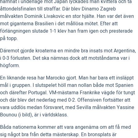
hamnat i underläge mot Japan lyckades man kvittera och ta
åttondelsfinalen till straffar. Där blev Dinamo Zagreb
målvakten Dominik Livakovic en stor hjälte. Han var det även
mot giganterna Brasilien i det mållösa mötet. Efter att
förlängningen slutade 1-1 klev han fram igen och presterade
på topp.
Däremot gjorde kroaterna en mindre bra insats mot Argentina,
i 0-3 förlusten. Det ska nämnas dock att motståndarna var i
högform.
En liknande resa har Marocko gjort. Man har bara ett insläppt
mål i gruppen. I slutspelet höll man nollan både mot Spanien
och därefter Portugal. VM-mästarna Frankrike vägde för tungt
och där blev det nederlag med 0-2. Offensiven fortsätter att
vara uddlös medan försvaret, med Sevilla målvakten Yassine
Bounou (i bild), är i världsklass.
Båda nationerna kommer att vara angenäma om att få med
sig något bra från detta mästerskap. En bronsplats är