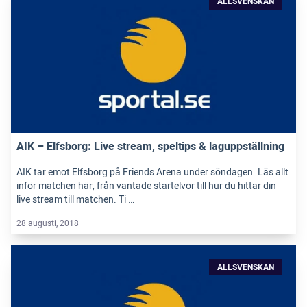
ALLSVENSKAN
AIK – Elfsborg: Live stream, speltips & laguppställning
AIK tar emot Elfsborg på Friends Arena under söndagen. Läs allt
inför matchen här, från väntade startelvor till hur du hittar din
live stream till matchen. Ti …
28 augusti, 2018
ALLSVENSKAN