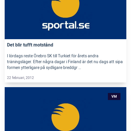
Det blir tufft motstånd
I lördags reste Örebro SK till Turkiet för årets andra
träningsläger. Efter några dagar i Finland är det nu dags att sipa
formen ytterligare på sydligare breddgr …
22 februari, 2012
VM