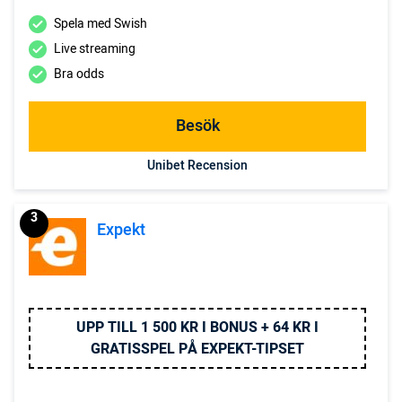
Spela med Swish
Live streaming
Bra odds
Besök
Unibet Recension
3
Expekt
UPP TILL 1 500 KR I BONUS + 64 KR I
GRATISSPEL PÅ EXPEKT-TIPSET