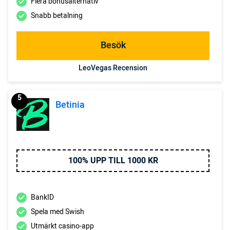
Flera bonusalternativ
Snabb betalning
Besök
LeoVegas Recension
5
Betinia
100% UPP TILL 1000 KR
BankID
Spela med Swish
Utmärkt casino-app