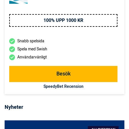
100% UPP 1000 KR
Snabb spelsida
Spela med Swish
Användarvänligt
Besök
SpeedyBet Recension
Nyheter