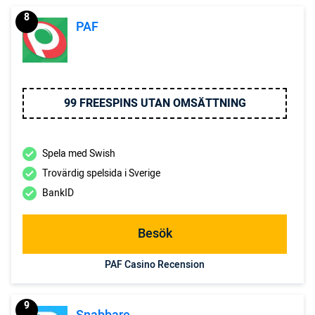
8
PAF
99 FREESPINS UTAN OMSÄTTNING
Spela med Swish
Trovärdig spelsida i Sverige
BankID
Besök
PAF Casino Recension
9