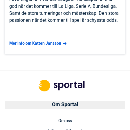
god när det kommer till La Liga, Serie A, Bundesliga.
Samt de stora turneringar och mästerskap. Den stora
passionen när det kommer till spel är schyssta odds.
Mer info om Katten Jansson
Om Sportal
Om oss