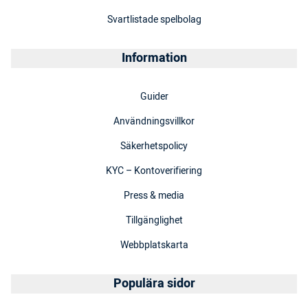
Svartlistade spelbolag
Information
Guider
Användningsvillkor
Säkerhetspolicy
KYC – Kontoverifiering
Press & media
Tillgänglighet
Webbplatskarta
Populära sidor