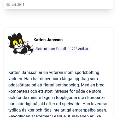
08 juni, 2018
Katten Jansson
Skribent inom Fotboll
1222 Artiklar
Katten Jansson är en veteran inom sportsbetting
världen. Han har decennium långa uppdrag som
oddssättare på ett flertal bettingbolag. Med en bred
kompetens och ett stort intresse för både de stora
och för de mindre lagen i toppligorna ute i Europa är
han ständigt på jakt efter ett spelvärde. Han levererar
tydliga åsikter och räds inte att gå emot spelbolagen.
Favoritligan är Premier League. Kunskapen är lika