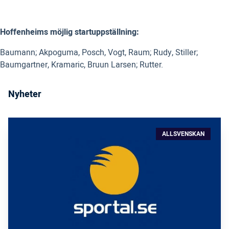
Hoffenheims möjlig startuppställning:
Baumann; Akpoguma, Posch, Vogt, Raum; Rudy, Stiller;
Baumgartner, Kramaric, Bruun Larsen; Rutter.
Nyheter
ALLSVENSKAN