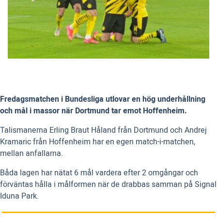
Fredagsmatchen i Bundesliga utlovar en hög underhållning
och mål i massor när Dortmund tar emot Hoffenheim.
Talismanerna Erling Braut Håland från Dortmund och Andrej
Kramaric från Hoffenheim har en egen match-i-matchen,
mellan anfallarna.
Båda lagen har nätat 6 mål vardera efter 2 omgångar och
förväntas hålla i målformen när de drabbas samman på Signal
Iduna Park.