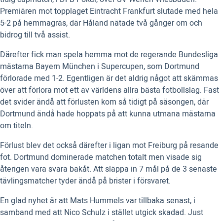
Premiären mot topplaget Eintracht Frankfurt slutade med hela
5-2 på hemmagräs, där Håland nätade två gånger om och
bidrog till två assist.
Därefter fick man spela hemma mot de regerande Bundesliga
mästarna Bayern München i Supercupen, som Dortmund
förlorade med 1-2. Egentligen är det aldrig något att skämmas
över att förlora mot ett av världens allra bästa fotbollslag. Fast
det svider ändå att förlusten kom så tidigt på säsongen, där
Dortmund ändå hade hoppats på att kunna utmana mästarna
om titeln.
Förlust blev det också därefter i ligan mot Freiburg på resande
fot. Dortmund dominerade matchen totalt men visade sig
återigen vara svara bakåt. Att släppa in 7 mål på de 3 senaste
tävlingsmatcher tyder ändå på brister i försvaret.
En glad nyhet är att Mats Hummels var tillbaka senast, i
samband med att Nico Schulz i stället utgick skadad. Just