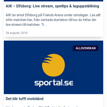
AIK – Elfsborg: Live stream, speltips & laguppställning
AIK tar emot Elfsborg på Friends Arena under söndagen. Läs allt
inför matchen här, från väntade startelvor till hur du hittar din
live stream till matchen. Ti …
28 augusti, 2018
ALLSVENSKAN
Det blir tufft motstånd