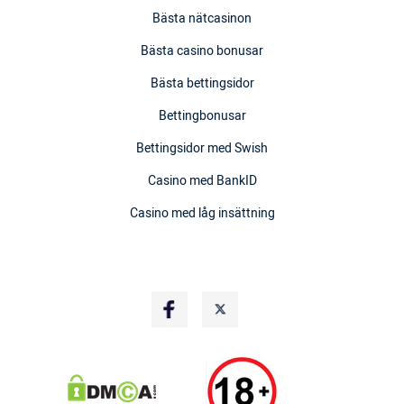
Bästa nätcasinon
Bästa casino bonusar
Bästa bettingsidor
Bettingbonusar
Bettingsidor med Swish
Casino med BankID
Casino med låg insättning