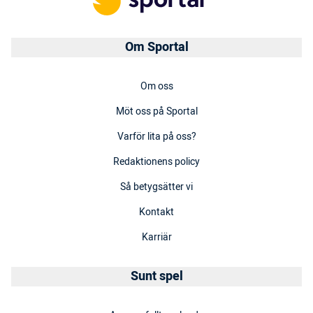
Om Sportal
Om oss
Möt oss på Sportal
Varför lita på oss?
Redaktionens policy
Så betygsätter vi
Kontakt
Karriär
Sunt spel