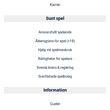
Karriär
Sunt spel
Ansvarsfullt spelande
Åldersgräns för spel (+18)
Hjälp vid spelmissbruk
Rättigheter för spelare
Svensk licens & reglering
Svartlistade spelbolag
Information
Guider