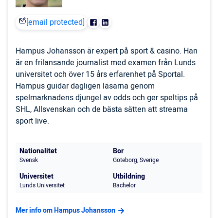
[email protected]
Hampus Johansson är expert på sport & casino. Han
är en frilansande journalist med examen från Lunds
universitet och över 15 års erfarenhet på Sportal.
Hampus guidar dagligen läsarna genom
spelmarknadens djungel av odds och ger speltips på
SHL, Allsvenskan och de bästa sätten att streama
sport live.
Nationalitet
Bor
Svensk
Göteborg, Sverige
Universitet
Utbildning
Lunds Universitet
Bachelor
Mer info om Hampus Johansson