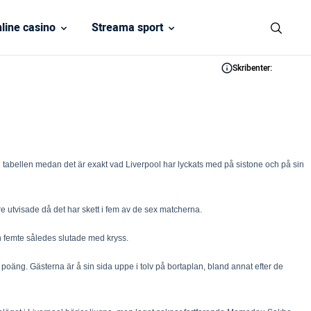
line casino
Streama sport
Skribenter:
 i tabellen medan det är exakt vad Liverpool har lyckats med på sistone och på sin
are utvisade då det har skett i fem av de sex matcherna.
en femte således slutade med kryss.
oäng. Gästerna är å sin sida uppe i tolv på bortaplan, bland annat efter de