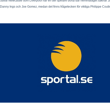
Såväl Newcastle som Liverpool har en del spelare borta där hemmalaget saknar Ja
Danny Ings och Joe Gomez, medan det finns frågetecken för viktiga Philippe Couti