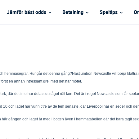
Jämför bäst odds
Betalning
Speltips
On
 och hemmasegrar. Hur går det denna gång?
Nästjumbon Newcastle vill börja klättra
 först en annan intressant grej med det här mötet.
rk, där det inte har delats ut något rött kort. Det är i regel Newcastle som får spel
d 10 och laget har vunnit tre av de fem senaste, där Liverpool har en seger och d
här gången och laget är med i botten även i hemmatabellen där det bara tagit sex p