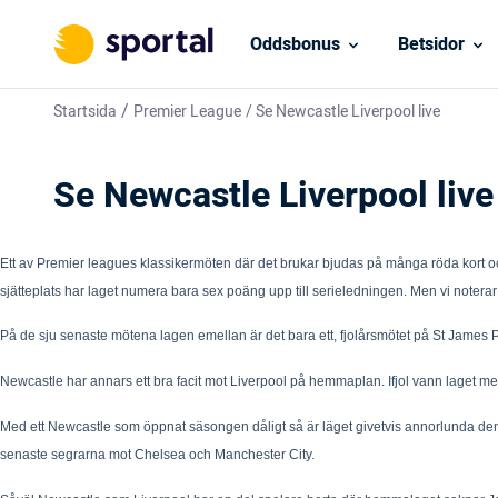
Oddsbonus
Betsidor
/
Startsida
Premier League
/
Se Newcastle Liverpool live
Se Newcastle Liverpool live
Ett av Premier leagues klassikermöten där det brukar bjudas på många röda kort
sjätteplats har laget numera bara sex poäng upp till serieledningen. Men vi noterar
På de sju senaste mötena lagen emellan är det bara ett, fjolårsmötet på St James Pa
Newcastle har annars ett bra facit mot Liverpool på hemmaplan. Ifjol vann laget me
Med ett Newcastle som öppnat säsongen dåligt så är läget givetvis annorlunda den 
senaste segrarna mot Chelsea och Manchester City.