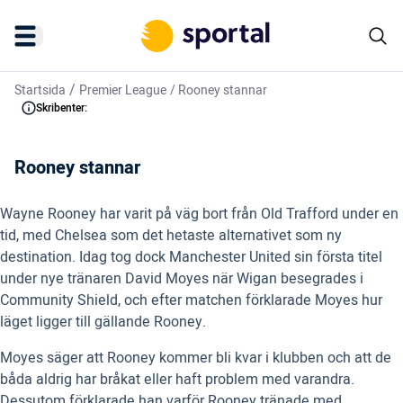
/
Startsida
Premier League
/
Rooney stannar
Skribenter:
Rooney stannar
Wayne Rooney har varit på väg bort från Old Trafford under en
tid, med Chelsea som det hetaste alternativet som ny
destination. Idag tog dock Manchester United sin första titel
under nye tränaren David Moyes när Wigan besegrades i
Community Shield, och efter matchen förklarade Moyes hur
läget ligger till gällande Rooney.
Moyes säger att Rooney kommer bli kvar i klubben och att de
båda aldrig har bråkat eller haft problem med varandra.
Dessutom förklarade han varför Rooney tränade med